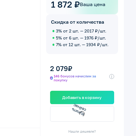
1 872 ₽
Ваша цена
Скидка от количества
3% от 2 шт. — 2017 ₽/шт.
5% от 6 шт. — 1976 ₽/шт.
7% от 12 шт. — 1934 ₽/шт.
2 079₽
i
146 бонусов начислим за
покупку
Добавить в корзину
с
К
у
п
и
т
ь
с
е
й
ч
а
Нашли дешевле?