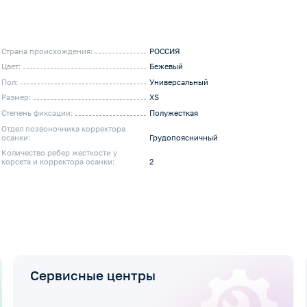
Страна происхождения:
РОССИЯ
Цвет:
Бежевый
Пол:
Универсальный
Размер:
XS
Степень фиксации:
Полужесткая
Отдел позвоночника корректора
осанки:
Грудопоясничный
Количество ребер жесткости у
корсета и корректора осанки:
2
Сервисные центры