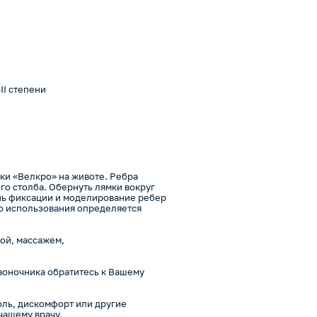
II степени
ки «Велкро» на животе. Ребра
о столба. Обернуть лямки вокруг
ень фиксации и моделирование ребер
о использования определяется
ой, массажем,
воночника обратитесь к Вашему
оль, дискомфорт или другие
чащему врачу.