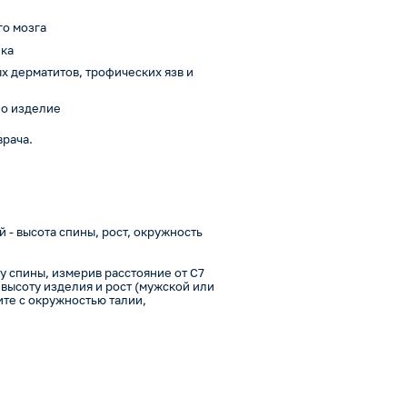
о мозга
ика
х дерматитов, трофических язв и
но изделие
врача.
 - высота спины, рост, окружность
 спины, измерив расстояние от C7
высоту изделия и рост (мужской или
ите с окружностью талии,