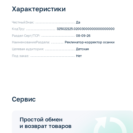
Характеристики
ЧестныйЗнак:
Да
КодТру:
325022125.02003000000000000000
Раздел Серт/ТСР:
08-09-26
НаименованиеРаздела:
Реклинатор-корректор осанки
Целевая аудитория:
Детская
Под заказ:
Нет
Сервис
Простой обмен
и возврат товаров