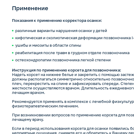
Применение
Показания к применению корректора осанки:
различные варианты нарушения осанки у детей
кифотическая и сколиотическая деформации позвоночника I-
ушибы и миозиты в области спины
реабилитация после травм в грудном отделе позвоночника
остеохондропатии позвоночника легкой степени
Инструкция по применению корсета для позвоночника:
Надеть корсет на нижнее белье и закрепить с помощью застеж
должны располагаться симметрично относительно позвоночног
плеч, перекрестить на спине и зафиксировать спереди. Степ
жесткости осуществляются врачом. Длительность ежедневног
лечащим врачом.
Рекомендуется применять в комплексе с лечебной физкультур
физиотерапевтическим лечением.
При возникновении вопросов по применению корсета для поз
лечащему врачу.
Если в период использования корсета для осанки появились б
неприятные ощущения, снимите его и обратитесь к Вашему ле