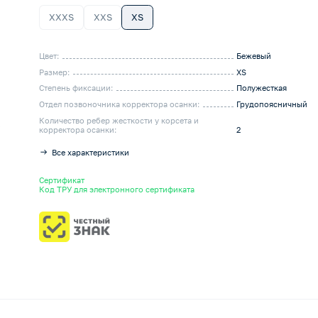
XXXS
XXS
XS
Цвет:
Бежевый
Размер:
XS
Степень фиксации:
Полужесткая
Отдел позвоночника корректора осанки:
Грудопоясничный
Количество ребер жесткости у корсета и
корректора осанки:
2
Все характеристики
Сертификат
Код ТРУ для электронного сертификата