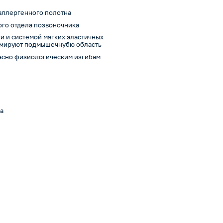
аллергенного полотна
ого отдела позвоночника
 и системой мягких эластичных
авмируют подмышечнубю область
ласно физиологическим изгибам
ка