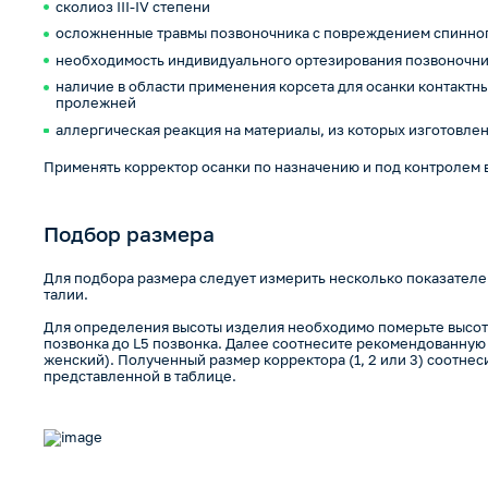
сколиоз III-IV степени
осложненные травмы позвоночника с повреждением спинног
необходимость индивидуального ортезирования позвоночн
наличие в области применения корсета для осанки контактны
пролежней
аллергическая реакция на материалы, из которых изготовле
Применять корректор осанки по назначению и под контролем 
Подбор размера
Для подбора размера следует измерить несколько показателей
талии.
Для определения высоты изделия необходимо померьте высоту
позвонка до L5 позвонка. Далее соотнесите рекомендованную 
женский). Полученный размер корректора (1, 2 или 3) соотнес
представленной в таблице.