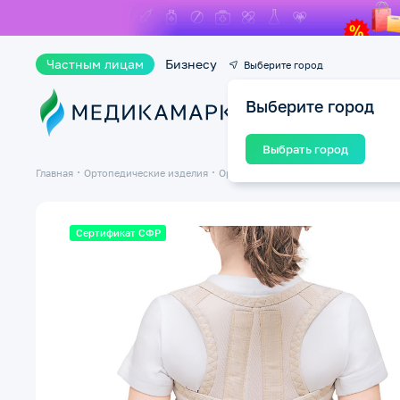
Частным лицам
Бизнесу
Выберите город
Выберите город
Ката
Выбрать город
Главная
Ортопедические изделия
Ортопедические бандажи и корсеты
Сертификат СФР