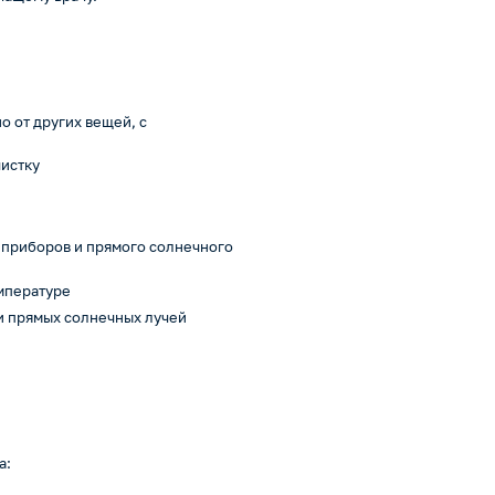
о от других вещей, с
чистку
 приборов и прямого солнечного
емпературе
 и прямых солнечных лучей
а: