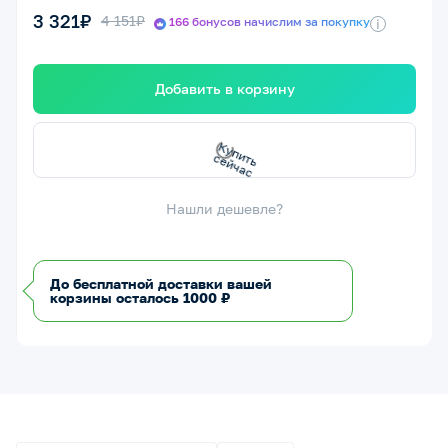
3 321₽
4 151₽
166 бонусов начислим за покупку
i
Добавить в корзину
с
К
у
п
и
т
ь
с
е
й
ч
а
Нашли дешевле?
До бесплатной доставки вашей
корзины осталось 1000 ₽