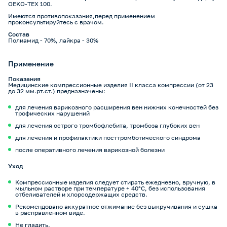
OEKO-TEX 100.
Имеются противопоказания,перед применением
проконсультируйтесь с врачом.
Состав
Полиамид - 70%, лайкра - 30%
Применение
Показания
Медицинские компрессионные изделия II класса компрессии (от 23
до 32 мм.рт.ст.) предназначены:
для лечения варикозного расширения вен нижних конечностей без
трофических нарушений
для лечения острого тромбофлебита, тромбоза глубоких вен
для лечения и профилактики посттромботического синдрома
после оперативного лечения варикозной болезни
Уход
Компрессионные изделия следует стирать ежедневно, вручную, в
мыльном растворе при температуре + 40°С, без использования
отбеливателей и хлорсодержащих средств.
Рекомендовано аккуратное отжимание без выкручивания и сушка
в расправленном виде.
Не гладить.