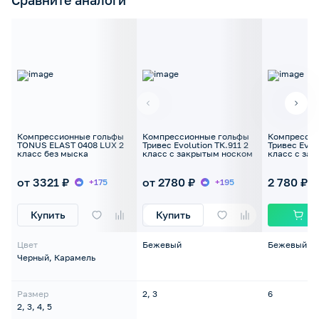
Сравните аналоги
Компрессионные гольфы
Компрессионные гольфы
Компрессио
TONUS ELAST 0408 LUX 2
Тривес Evolution ТК.911 2
Тривес Evolu
класс без мыска
класс с закрытым носком
класс с за
от 3321 ₽
от 2780 ₽
2 780 ₽
+175
+195
Купить
Купить
Цвет
Бежевый
Бежевый
Черный, Карамель
Размер
2, 3
6
2, 3, 4, 5