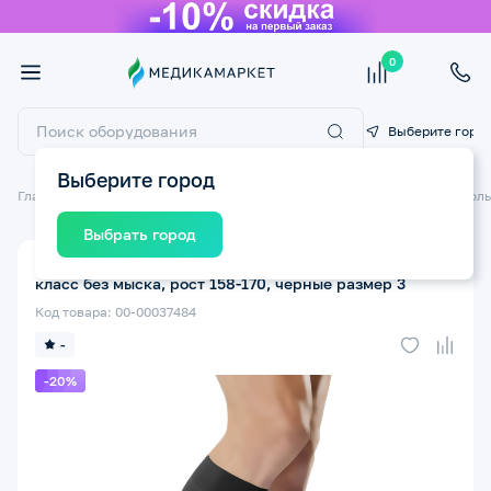
0
Выберите горо
Выберите город
Главная
Компрессионный трикотаж
Компрессионные гольфы
Голь
Выбрать город
Компрессионные гольфы TONUS ELAST 0408 LUX 2
класс без мыска, рост 158-170, черные размер 3
Код товара: 00-00037484
-
-20%