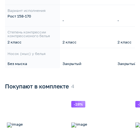
Вариант исполнения
Рост 158-170
-
-
Степень компрессии
компрессионого белья
2 класс
2 класс
2 класс
Носок (мыс) у белья
Без мыска
Закрытый
Закрытый
Покупают в комплекте
-28%