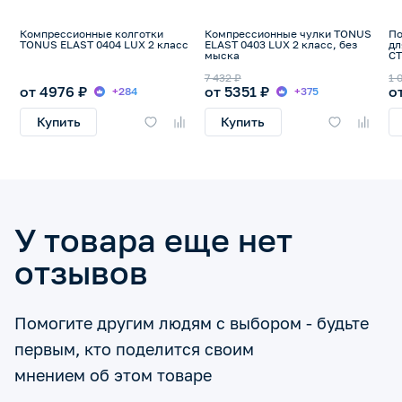
Компрессионные колготки
Компрессионные чулки TONUS
По
TONUS ELAST 0404 LUX 2 класс
ELAST 0403 LUX 2 класс, без
дл
мыска
СТ
7 432 ₽
1 
от 4976 ₽
от 5351 ₽
о
+284
+375
Купить
Купить
У товара еще нет
отзывов
Помогите другим людям с выбором - будьте
первым, кто поделится своим
мнением об этом товаре