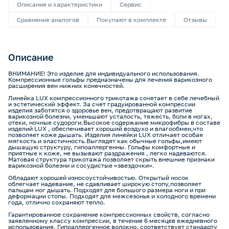
Описание и характеристики
Сервис
Сравнение аналогов
Покупают в комплекте
Отзывы
Описание
ВНИМАНИЕ! Это изделие для индивидуального использования.
Компрессионные гольфы предназначены для лечения варикозного
расширения вен нижних конечностей.
Линейка LUX компрессионного трикотажа сочетает в себе лечебный
и эстетический эффект. За счет градуированной компрессии
изделия заботятся о здоровье вен, предотвращают развитие
варикозной болезни, уменьшают усталость, тяжесть, боли в ногах,
отеки, ночные судороги.Высокое содержание микрофибры в составе
изделий LUX , обеспечивает хороший воздухо и влагообмен,что
позволяет коже дышать. Изделия линейки LUX отличает особая
мягкость и эластичность.Выглядят как обычные гольфы,имеют
дышащую структуру, гипоаллергенны. Гольфы комфортные и
приятные к коже, не вызывают раздражения , легко надеваются.
Матовая структура трикотажа позволяет скрыть внешние признаки
варикозной болезни и сосудистые «звездочки».
Обладают хорошей износоустойчивостью. Открытый носок
облегчает надевание, не сдавливает широкую стопу,позволяет
пальцам ног дышать. Подходят для большого размера ноги и при
деформации стопы. Подходят для межсезонья и холодного времени
года, отлично сохраняют тепло.
Гарантированное сохранение компрессионных свойств, согласно
заявленному классу компрессии, в течение 6 месяцев ежедневного
использования. Гипоаллергенное волокно, соответствует стандарту