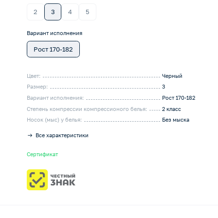
2
3
4
5
Вариант исполнения
Рост 170-182
Цвет:
Черный
Размер:
3
Вариант исполнения:
Рост 170-182
Степень компрессии компрессионого белья:
2 класс
Носок (мыс) у белья:
Без мыска
Все характеристики
Сертификат