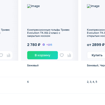
 Тривес
Компрессионные гольфы Тривес
Компрессион
с
Evolution ТК.911 2 класс с
Evolution ТК.
закрытым носком
открытым но
2 780 ₽
от 2899 ₽
+195
В корзину
Купить
Бежевый
Бежевый, Че
6
2, 3, 4, 5
-
-