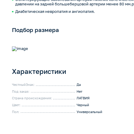
давлении на задней большеберцовой артерии менее 80 мм.рт
Диабетическая невропатия и ангиопатия.
Подбор размера
Характеристики
ЧестныйЗнак:
Да
Под заказ:
Нет
Страна происхождения:
ЛАТВИЯ
Цвет:
Черный
Пол:
Универсальный