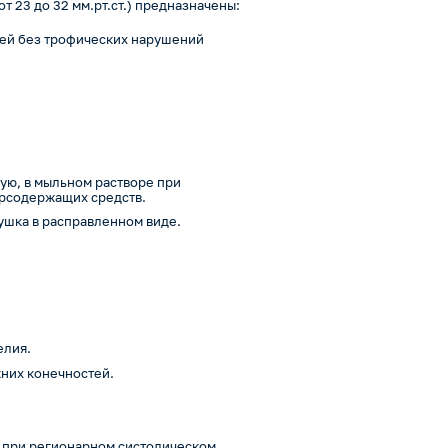
 23 до 32 мм.рт.ст.) предназначены:
тей без трофических нарушений
а
ую, в мыльном растворе при
орсодержащих средств.
ушка в расправленном виде.
елия.
них конечностей.
.
 при регионарном систолическом