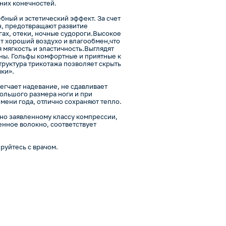
них конечностей.
бный и эстетический эффект. За счет
н, предотвращают развитие
гах, отеки, ночные судороги.Высокое
т хороший воздухо и влагообмен,что
 мягкость и эластичность.Выглядят
ны. Гольфы комфортные и приятные к
труктура трикотажа позволяет скрыть
ки».
гчает надевание, не сдавливает
большого размера ноги и при
мени года, отлично сохраняют тепло.
но заявленному классу компрессии,
енное волокно, соответствует
уйтесь с врачом.