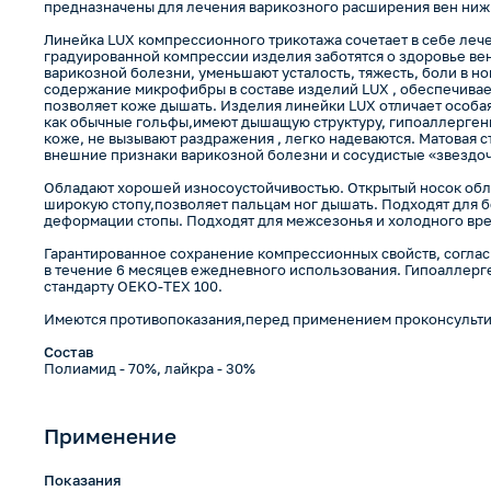
предназначены для лечения варикозного расширения вен ниж
Линейка LUX компрессионного трикотажа сочетает в себе лече
градуированной компрессии изделия заботятся о здоровье ве
варикозной болезни, уменьшают усталость, тяжесть, боли в но
содержание микрофибры в составе изделий LUX , обеспечивае
позволяет коже дышать. Изделия линейки LUX отличает особая
как обычные гольфы,имеют дышащую структуру, гипоаллерген
коже, не вызывают раздражения , легко надеваются. Матовая с
внешние признаки варикозной болезни и сосудистые «звездоч
Обладают хорошей износоустойчивостью. Открытый носок обле
широкую стопу,позволяет пальцам ног дышать. Подходят для 
деформации стопы. Подходят для межсезонья и холодного вре
Гарантированное сохранение компрессионных свойств, соглас
в течение 6 месяцев ежедневного использования. Гипоаллерг
стандарту OEKO-TEX 100.
Имеются противопоказания,перед применением проконсультир
Состав
Полиамид - 70%, лайкра - 30%
Применение
Показания