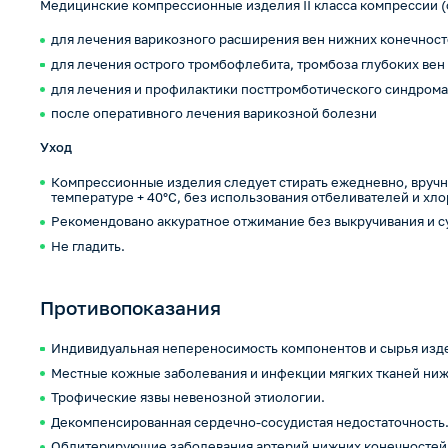
Медицинские компрессионные изделия II класса компрессии (от
для лечения варикозного расширения вен нижних конечнос
для лечения острого тромбофлебита, тромбоза глубоких вен
для лечения и профилактики посттромботического синдром
после оперативного лечения варикозной болезни
Уход
Компрессионные изделия следует стирать ежедневно, вручн
температуре + 40°С, без использования отбеливателей и хл
Рекомендовано аккуратное отжимание без выкручивания и с
Не гладить.
Противопоказания
Индивидуальная непереносимость компонентов и сырья изд
Местные кожные заболевания и инфекции мягких тканей ниж
Трофические язвы невенозной этиологии.
Декомпенсированная сердечно-сосудистая недостаточность
Облитерирующие заболевания артерий нижних конечностей