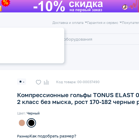
Доставка и оплата
Гарантия и сервис
Покупате
лог
Акции
 2 класс компресии 23-32 мм рт
-
Код товара: 00-00037490
Компрессионные гольфы TONUS ELAST 
2 класс без мыска, рост 170-182 черные 
Цвет:
Черный
Как подобрать размер?
Размер