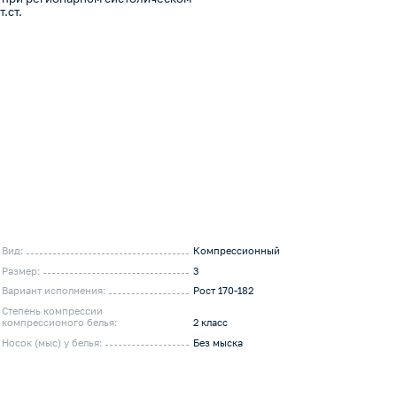
.ст.
Вид:
Компрессионный
Размер:
3
Вариант исполнения:
Рост 170-182
Степень компрессии
компрессионого белья:
2 класс
Носок (мыс) у белья:
Без мыска