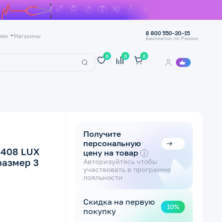
8 800 550–20–15
лям
Магазины
Бесплатно по России
0
0
0
Получите
персональную
0408 LUX
цену на товар
i
размер 3
Авторизуйтесь чтобы
участвовать в программе
лояльности
Скидка на первую
10%
покупку