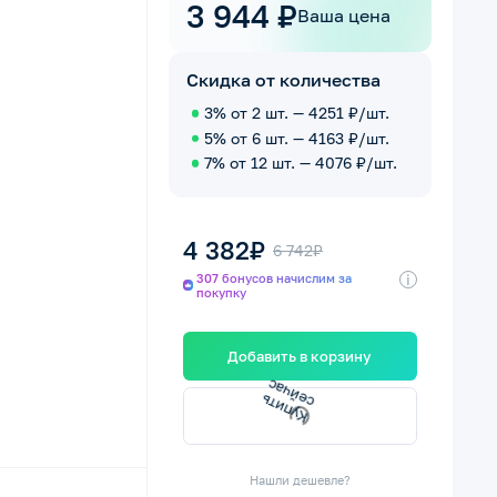
3 944 ₽
Ваша цена
Скидка от количества
3% от 2 шт. — 4251 ₽/шт.
5% от 6 шт. — 4163 ₽/шт.
7% от 12 шт. — 4076 ₽/шт.
4 382₽
6 742₽
i
307 бонусов начислим за
покупку
Добавить в корзину
с
с
К
у
п
и
т
ь
е
й
ч
а
Нашли дешевле?