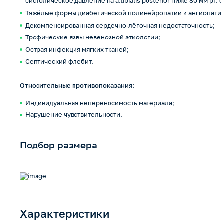
систолическое давление на a.tibialis posterior ниже 80 мм рт. с
Тяжёлые формы диабетической полинейропатии и ангиопати
Декомпенсированная сердечно-лёгочная недостаточность;
Трофические язвы невенозной этиологии;
Острая инфекция мягких тканей;
Септический флебит.
Относительные противопоказания:
Индивидуальная непереносимость материала;
Нарушение чувствительности.
Подбор размера
Характеристики