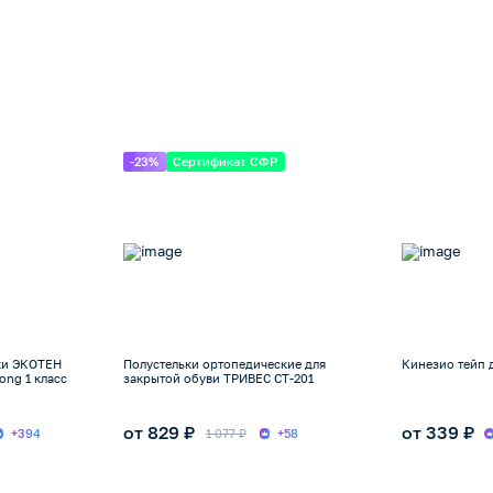
-23%
Сертификат СФР
ки ЭКОТЕН
Полустельки ортопедические для
Кинезио тейп д
ong 1 класс
закрытой обуви ТРИВЕС СТ-201
от 829 ₽
от 339 ₽
+394
1 077 ₽
+58