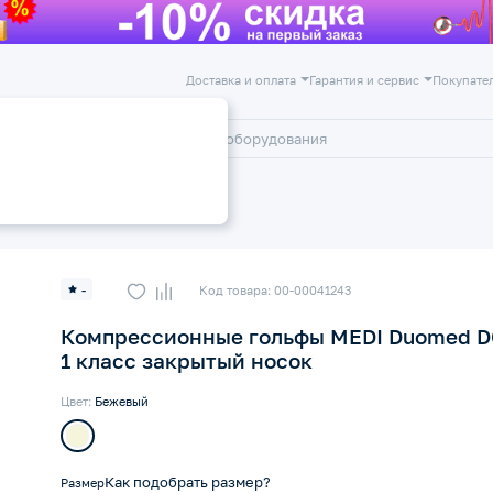
Доставка и оплата
Гарантия и сервис
Покупате
лог
Акции
 1 класс компрессии 18-22 мм рт
-
Код товара: 00-00041243
Компрессионные гольфы MEDI Duomed D
1 класс закрытый носок
Цвет:
Бежевый
Как подобрать размер?
Размер