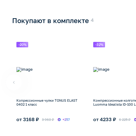
Покупают в комплекте
-20%
-32%
Копрессионные чулки TONUS ELAST
Компрессионные колгот
0402 1 класс
Luomma Idealista ID-100 L
от 3168 ₽
от 4233 ₽
3 960 ₽
+257
6 225 ₽