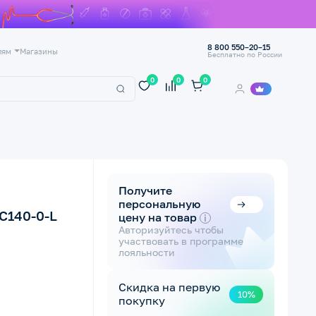
8 800 550–20–15
лям
Магазины
Бесплатно по России
0
0
0
Получите
персональную
C140-0-L
цену на товар
i
Авторизуйтесь чтобы
участвовать в программе
лояльности
Скидка на первую
10%
покупку