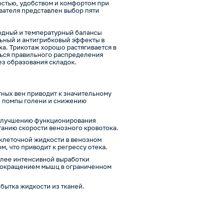
остью, удобством и комфортом при
вателя представлен выбор пяти
одный и температурный балансы
льный и антигрибковый эффекты в
ха. Трикотаж хорошо растягивается в
ться правильного распределения
ез образования складок.
ых вен приводит к значительному
 помпы голени и снижению
 улучшению функционирования
танию скорости венозного кровотока.
клеточной жидкости в венозном
, что приводит к регрессу отека.
олее интенсивной выработки
 сокращением мышц в ограниченном
бытка жидкости из тканей.