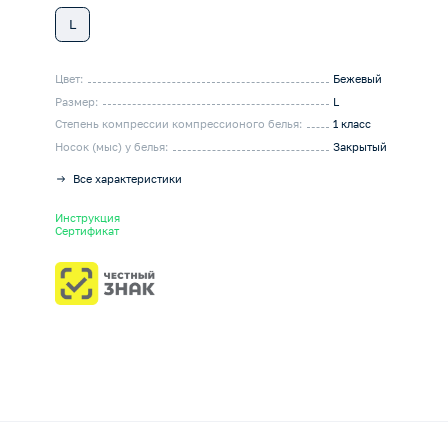
L
Цвет:
Бежевый
Размер:
L
Степень компрессии компрессионого белья:
1 класс
Носок (мыс) у белья:
Закрытый
Все характеристики
Инструкция
Сертификат