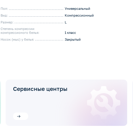
Пол:
Универсальный
Вид:
Компрессионный
Размер:
L
Степень компрессии
компрессионого белья:
1 класс
Носок (мыс) у белья:
Закрытый
Сервисные центры