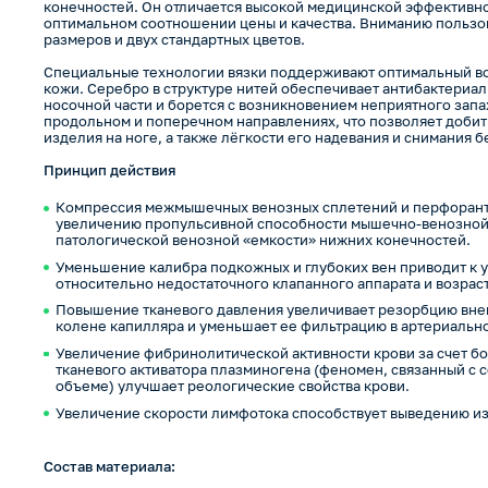
конечностей. Он отличается высокой медицинской эффективн
оптимальном соотношении цены и качества. Вниманию пользо
размеров и двух стандартных цветов.
Специальные технологии вязки поддерживают оптимальный в
кожи. Серебро в структуре нитей обеспечивает антибактериа
носочной части и борется с возникновением неприятного запа
продольном и поперечном направлениях, что позволяет доби
изделия на ноге, а также лёгкости его надевания и снимания б
Принцип действия
Компрессия межмышечных венозных сплетений и перфорантн
увеличению пропульсивной способности мышечно-венозной
патологической венозной «емкости» нижних конечностей.
Уменьшение калибра подкожных и глубоких вен приводит к
относительно недостаточного клапанного аппарата и возрас
Повышение тканевого давления увеличивает резорбцию вне
колене капилляра и уменьшает ее фильтрацию в артериальном
Увеличение фибринолитической активности крови за счет б
тканевого активатора плазминогена (феномен, связанный с
объеме) улучшает реологические свойства крови.
Увеличение скорости лимфотока способствует выведению из
Состав материала: