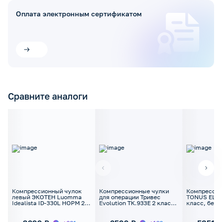
Оплата электронным сертификатом
Сравните аналоги
Компрессионный чулок
Компрессионные чулки
Компрессио
левый ЭКОТЕН Luomma
для операции Тривес
TONUS ELAS
Idealista ID-330L НОРМ 2
Evolution ТК.933Е 2 класс
класс, без 
класс с открытым носком
с закрытым носком
антиэмболические