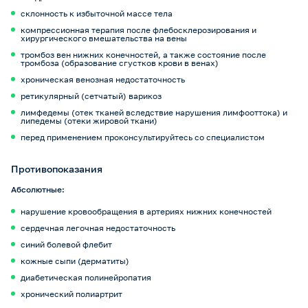
склонность к избыточной массе тела
компрессионная терапия после флебосклерозирования и
хирургического вмешательства на вены
тромбоз вен нижних конечностей, а также состояние после
тромбоза (образование сгустков крови в венах)
хроническая венозная недостаточность
ретикулярный (сетчатый) варикоз
лимфедемы (отек тканей вследствие нарушения лимфооттока) и
липедемы (отеки жировой ткани)
перед применением проконсультируйтесь со специалистом
Противопоказания
Абсолютные:
нарушение кровообращения в артериях нижних конечностей
сердечная легочная недостаточность
синий болевой флебит
кожные сыпи (дерматиты)
диабетическая полинейропатия
хронический полиартрит