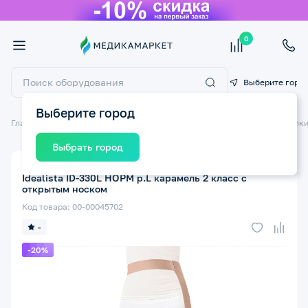
0
Выберите горо
Выберите город
Главная
Компрессионный трикотаж
Компрессионные чулки
Чулки
Выбрать город
Компрессионный чулок левый ЭКОТЕН Luomma
Idealista ID-330L НОРМ р.L карамель 2 класс с
открытым носком
Код товара: 00-00045702
-
-20%