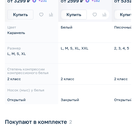
от 3299 ₽
от 2599 ₽
от 5351 ₽
+231
+182
Купить
Купить
Купить
Цвет
Белый
Песочный, 
Карамель
Размер
L, M, S, XL, XXL
2, 3, 4, 5
L, M, S, XL
Степень компрессии
компрессионого белья
2 класс
2 класс
2 класс
Носок (мыс) у белья
Открытый
Закрытый
Открытый
Покупают в комплекте