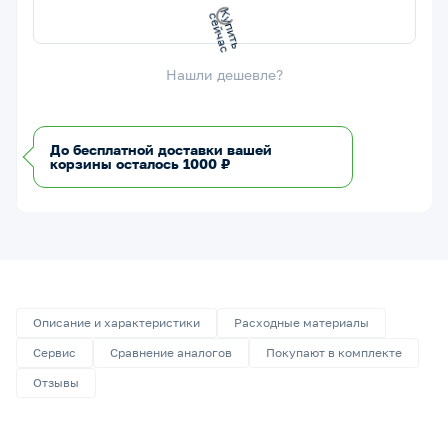
К
у
п
и
т
ь
с
е
й
ч
а
с
Нашли дешевле?
До бесплатной доставки вашей
корзины осталось 1000 ₽
Описание и характеристики
Расходные материалы
Сервис
Сравнение аналогов
Покупают в комплекте
Отзывы