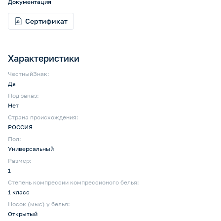
Документация
Сертификат
Характеристики
ЧестныйЗнак:
Да
Под заказ:
Нет
Страна происхождения:
РОССИЯ
Пол:
Универсальный
Размер:
1
Степень компрессии компрессионого белья:
1 класс
Носок (мыс) у белья:
Открытый