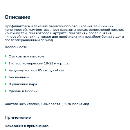
Описание
Профилактика и лечение варикозного расширения вен нижних
конечностей, лимфостаза, посттравматических осложнений нижних
конечностей, при артрозе и артрите, при отеках после снятия
гипсовой повязки, а также для профилактики тромбоэмболии в до- и
послеоперационный период
Особенности
С открытым мыском
1 класс компрессии 18-21 мм рт.ст.
на длину ноги от 65 см. до 74 см
Бесшовный
В упаковке пара
Сделан в России
Состав:
30% хлопок, 10% эластан, 60% полиамид
Применение
Показания к применению: