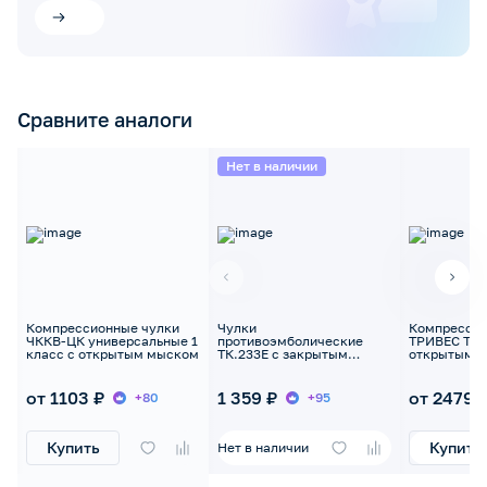
Сравните аналоги
Нет в наличии
Компрессионные чулки
Чулки
Компрессио
ЧККВ-ЦК универсальные 1
противоэмболические
ТРИВЕС ТК.2
класс с открытым мыском
ТК.233Е с закрытым
открытым н
носком, 1класс
от 1103 ₽
1 359 ₽
от 2479 
+80
+95
Купить
Купить
Нет в наличии