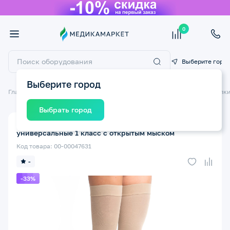
0
Выберите горо
Выберите город
Главная
Компрессионный трикотаж
Компрессионные чулки
Чулки
Выбрать город
Компрессионные чулки ЧККВ-ЦК №1 черные
универсальные 1 класс с открытым мыском
Код товара: 00-00047631
-
-33%