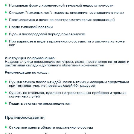
Начальная форма хронической венозной недостаточности
Синдром "тяжелых ног": тяжесть, онемение, распирание в ногах
Профилактика и лечение посттравматических осложнений
После гипсовой повязки
В до- и послеродовой период при варикозе
При варикозе в виде выраженного сосудистого рисунка на коже
ног
Инструкция по применению:
Надевать чулки рекомендуется утром, лежа, постепенно натягивая и
растягивая складки до полного облегания конечностей
Рекомендации по уходу:
Ручная стирка после каждой носки мягкими моющими средствами
при температуре, не превышающей 40 градусов
Сушить не отжимая, вдали от нагревательных приборов и прямых
солнечных лучей
Гладить утюгом не рекомендуется
Противопоказания
Открытые раны в области пораженного сосуда