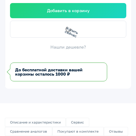
Добавить в корзину
с
К
у
п
и
т
ь
с
е
й
ч
а
Нашли дешевле?
До бесплатной доставки вашей
корзины осталось 1000 ₽
Описание и характеристики
Сервис
Сравнение аналогов
Покупают в комплекте
Отзывы