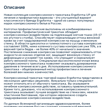
Описание
Новая коллекция компрессионного трикотажа Ergoforma UP для
лечения и профилактики варикоза – это улучшенный вариант
классического бренда Ergoforma – одной из самых популярных
марок компрессионного белья в России.
Колготки профилактические выполнены из комбинированных
материалов. Профилактический трикотаж обладает
компрессионным воздействием на подлежащие мягкие ткани (15–17
мм ртутного столба). Способствует нормализации оттока венозной
крови за счет градуированной компрессии на мышцы и венозную
стенку. В области щиколотки и голеностопного сустава компрессия
составляет 100%, ниже коленного сустава компрессия уже 70%, а в
верхней трети бедра – не более 40% от начального значения.
Постепенное снижение компрессии позволяет нормализовать отток
жидкости из нижних отделов ног, защищает венозную стенку от
деформации и ускоряет ток крови, что упрощает и нормализует
работу венозной помпы. Специальная высокотехнологичная вязка
компрессионного трикотажа позволяет оказывать дозированное
давление в течение всего дня. Использование компрессионного
трикотажа – общепризнанный метод профилактики и лечения
болезней вен нижних конечностей.
Компрессионный трикотаж торговой марки Ergoforma представлен в
нескольких цветовых решениях. Визуально только специалист
может отличить его от обычного трикотажа. Вы оказываете
лечебное компрессионное действие, оставаясь привлекательной.
Кроме того, доказано, что использование компрессионного
трикотажа оказывает лучшее воздействие на стенки вен, нежели
эластичное бинтование, при котором невозможно создать
градуированное компрессионное воздействие.
По данным Всемирной организации здравоохранения, более
половины населения России страдает хронической венозной