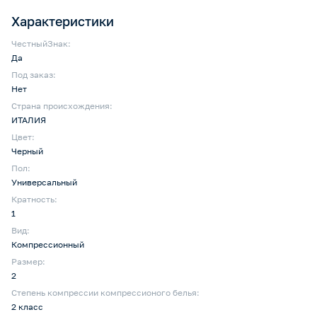
Характеристики
ЧестныйЗнак:
Да
Под заказ:
Нет
Страна происхождения:
ИТАЛИЯ
Цвет:
Черный
Пол:
Универсальный
Кратность:
1
Вид:
Компрессионный
Размер:
2
Степень компрессии компрессионого белья:
2 класс