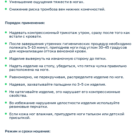
Уменьшение ощущения тяжести в ногах.
Снижение риска тромбоза вен нижних конечностей.
Порядок применения:
Надевать компрессионный трикотаж утром, сразу после того как
встали с кровати.
После завершения утренних гигиенических процедур необходимо
полежать 5–10 минут, приподняв ноги под углом 30–45 градусов
для нормализации оттока венозной крови.
Изделие вывернуть на изнаночную сторону до пятки.
Надеть изделие на стопу, убедиться, что пятка чулка правильно
расположена на ноге.
Равномерно, не перекручивая, распределите изделие по ноге.
Надевая, захватывайте пальцами по 3–5 см изделия.
Не натягивайте изделие, это нарушает его компрессионные
свойства.
Во избежание нарушения целостности изделия используйте
резиновые перчатки.
Если кожа ног влажная, припудрите ноги тальком или детской
присыпкой.
Режим и сроки ношения: