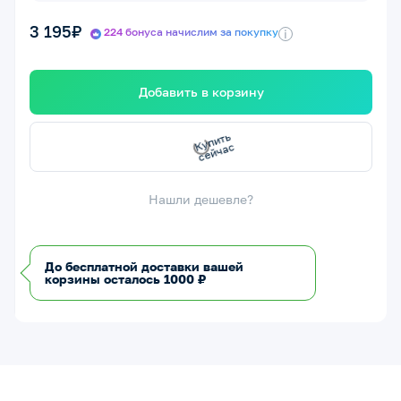
3 195₽
224 бонуса начислим за покупку
i
Добавить в корзину
с
К
у
п
и
т
ь
с
е
й
ч
а
Нашли дешевле?
До бесплатной доставки вашей
корзины осталось 1000 ₽