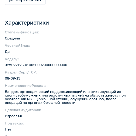
Характеристики
Степень фиксации:
Средняя
ЧестныйЗнак:
Да
КодТру:
325022126.01002000200000000000
Раздел Серт/ТСР:
08-09-13
НаименованиеРаздела:
Бандаж ортопедический поддерживающий или фиксирующий из
хлопчатобумажных или эластичных тканей на область живота при
ослаблении мышц брюшной стенки, опущении органов, после
операций на органах брюшной полости
Целевая аудитория:
Взрослая
Под заказ:
Нет