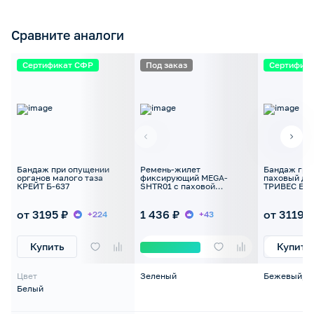
Сравните аналоги
Сертификат СФР
Под заказ
Сертифик
Бандаж при опущении
Ремень-жилет
Бандаж гр
органов малого таза
фиксирующий MEGA-
паховый дв
КРЕЙТ Б-637
SHTR01 с паховой
ТРИВЕС Evol
вставкой
(1401)
от 3195 ₽
1 436 ₽
от 3119 ₽
+224
+43
Купить
Купить
Цвет
Зеленый
Бежевый, Ч
Белый