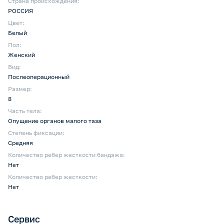
Страна происхождения:
РОССИЯ
Цвет:
Белый
Пол:
Женский
Вид:
Послеоперационный
Размер:
8
Часть тела:
Опущение органов малого таза
Степень фиксации:
Средняя
Количество ребер жесткости бандажа:
Нет
Количество ребер жесткости:
Нет
Сервис