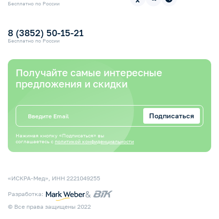
Прокат медицинской техники
Бесплатно по России
Электронный сертификат СФР
Оплата электронным сертификатом СФР
8 (3852) 50-15-21
Бесплатно по России
Получайте самые интересные
предложения и скидки
Подписаться
Нажимая кнопку «Подписаться» вы
соглашаетесь с
политикой конфиденциальности
«ИСКРА-Мед», ИНН 2221049255
&
Разработка:
© Все права защищены 2022