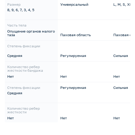
Размер
Универсальный
L, M, S, XL
8, 9, 6, 7, 3, 4, 5
Часть тела
Опущение органов малого
таза
Паховая область
Паховая об
Степень фиксации
Средняя
Регулируемая
Сильная
Количество ребер
жесткости бандажа
Нет
Нет
Нет
Степень фиксации
Регулируемая
Сильная
Средняя
Количество ребер
жесткости
Нет
Нет
Нет