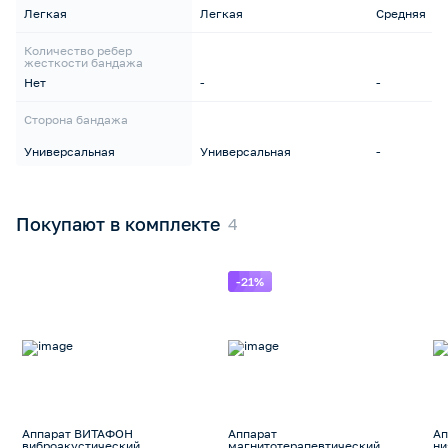
Легкая
Легкая
Средняя
Количество ребер
жесткости бандажа
Нет
-
-
Сторона бандажа
Универсальная
Универсальная
-
Покупают в комплекте
-21%
Аппарат ВИТАФОН
Аппарат
Ап
виброакустический
магнитотерапевтический
ни