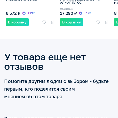
АЛМАГ ПЛЮС
ма
21 886 ₽
6 572 ₽
17 290 ₽
8
+197
+173
В корзину
В корзину
У товара еще нет
отзывов
Помогите другим людям с выбором - будьте
первым, кто поделится своим
мнением об этом товаре