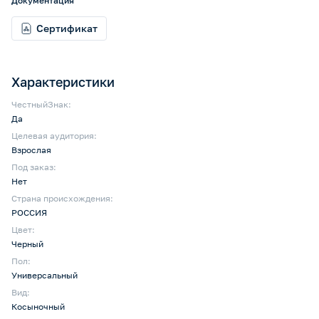
Документация
Сертификат
Характеристики
ЧестныйЗнак:
Да
Целевая аудитория:
Взрослая
Под заказ:
Нет
Страна происхождения:
РОССИЯ
Цвет:
Черный
Пол:
Универсальный
Вид:
Косыночный