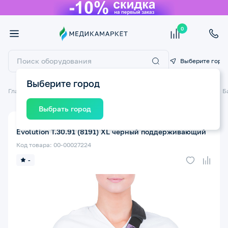
0
Выберите горо
Выберите город
Главная
Ортопедические изделия
Бандажи и ортезы на суставы
Б
Выбрать город
Бандаж-косынка на плечевой сустав ТРИВЕС
Evolution Т.30.91 (8191) XL черный поддерживающий
Код товара: 00-00027224
-