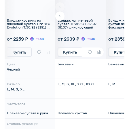
Бандаж-косынка на
Бандаж на плечевой
Бандаж на 
плечевой сустав ТРИВЕС
сустав ТРИВЕС Т.32.07
сустав ФПС
Evolution Т.30.91 (8191)
(8107) фиксирующий
фиксирующ
поддерживающий
от 2259 ₽
от 2609 ₽
от 2359 
+158
+130
Купить
Купить
Купить
Цвет
Бежевый
Бежевый
Черный
Размер
L, M, S, XL, XXL, XXXL
L, M
L, M, S, XL
Часть тела
Плечевой сустав и рука
Плечевой сустав
Плечевой с
Степень фиксации