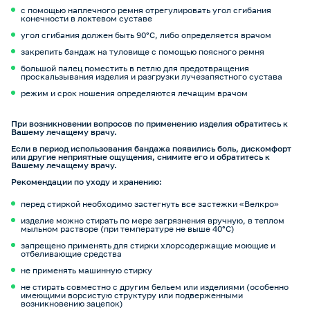
с помощью наплечного ремня отрегулировать угол сгибания
конечности в локтевом суставе
угол сгибания должен быть 90°С, либо определяется врачом
закрепить бандаж на туловище с помощью поясного ремня
большой палец поместить в петлю для предотвращения
проскальзывания изделия и разгрузки лучезапястного сустава
режим и срок ношения определяются лечащим врачом
При возникновении вопросов по применению изделия обратитесь к
Вашему лечащему врачу.
Если в период использования бандажа появились боль, дискомфорт
или другие неприятные ощущения, снимите его и обратитесь к
Вашему лечащему врачу.
Рекомендации по уходу и хранению:
перед стиркой необходимо застегнуть все застежки «Велкро»
изделие можно стирать по мере загрязнения вручную, в теплом
мыльном растворе (при температуре не выше 40°С)
запрещено применять для стирки хлорсодержащие моющие и
отбеливающие средства
не применять машинную стирку
не стирать совместно с другим бельем или изделиями (особенно
имеющими ворсистую структуру или подверженными
возникновению зацепок)