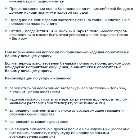
нижнего края грудной клетки
При использовании после Кесарева сечения нижний край бандажа
должен находиться ниже паховой складки
Передние панели изделия застегиваются на талии, желательно в
положении лежа на спине
Степень воздействия на мышечный каркас поясничного отдела
позвоночника может быть отрегулирована с помощью застежек
«Велкро»
При возникновении вопросов по применению изделия обратитесь к
Вашему лечащему врачу.
Если в период использования бандажа появились боль, дискомфорт
или другие неприятные ощущения, снимите его и обратитесь к
Вашему лечащему врачу.
Рекомендации по уходу и хранению:
перед стиркой необходимо застегнуть все застежки «Велкро»,
вытащить ребра жесткости
изделие можно стирать по мере загрязнения вручную, в теплом
мыльном растворе (при температуре не выше 40°С)
запрещено применять для стирки хлорсодержащие моющие и
отбеливающие средства
не применять машинную стирку
не стирать совместно с другим бельем или изделиями (особенно
имеющими ворсистую структуру или подверженными
возникновению зацепок)