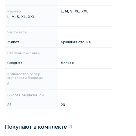
Размер
L, M, S, XL, XXL
L, M, S, XL, XXL
Часть тела
Живот
Брюшная стенка
Степень фиксации
Средняя
Легкая
Количество ребер
жесткости бандажа
2
-
Высота бандажа, см
25
23
Покупают в комплекте