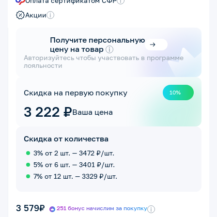
Оплата сертификатом СФР
i
Акции
i
Получите персональную
цену на товар
i
Авторизуйтесь чтобы участвовать в программе
лояльности
Скидка на первую покупку
10%
3 222 ₽
Ваша цена
Скидка от количества
3% от 2 шт. — 3472 ₽/шт.
5% от 6 шт. — 3401 ₽/шт.
7% от 12 шт. — 3329 ₽/шт.
3 579₽
251 бонус начислим за покупку
i