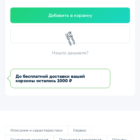
Добавить в корзину
К
у
п
т
ь
с
е
й
ч
а
и
с
Нашли дешевле?
До бесплатной доставки вашей
корзины осталось 1000 ₽
Описание и характеристики
Сервис
Сравнение аналогов
Покупают в комплекте
Отзывы