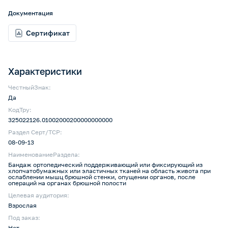
Документация
Сертификат
Характеристики
ЧестныйЗнак:
Да
КодТру:
325022126.01002000200000000000
Раздел Серт/ТСР:
08-09-13
НаименованиеРаздела:
Бандаж ортопедический поддерживающий или фиксирующий из
хлопчатобумажных или эластичных тканей на область живота при
ослаблении мышц брюшной стенки, опущении органов, после
операций на органах брюшной полости
Целевая аудитория:
Взрослая
Под заказ:
Нет