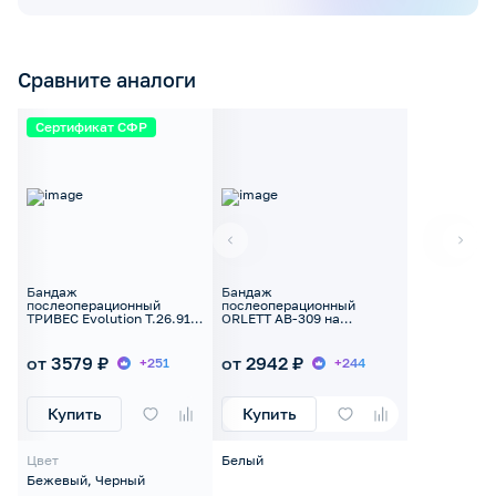
Сравните аналоги
Сертификат СФР
Бандаж
Бандаж
послеоперационный
послеоперационный
ТРИВЕС Evolution Т.26.91
ORLETT AB-309 на
(Т-1301) на брюшную
брюшную стенку
полость
от 3579 ₽
от 2942 ₽
+251
+244
Купить
Купить
Цвет
Белый
Бежевый, Черный