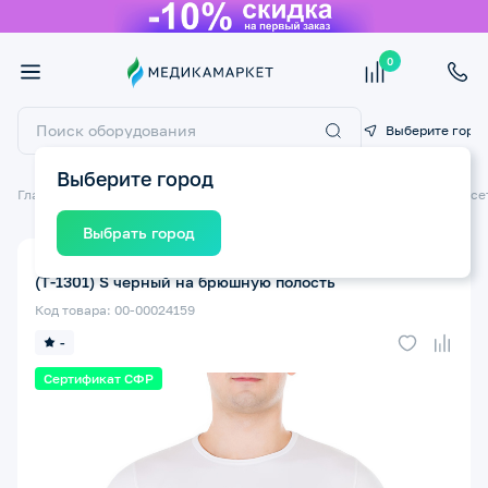
0
Выберите горо
Выберите город
Главная
Ортопедические изделия
Ортопедические бандажи и корсе
Выбрать город
Бандаж послеоперационный ТРИВЕС Evolution Т.26.91
(Т-1301) S черный на брюшную полость
Код товара: 00-00024159
-
Сертификат СФР