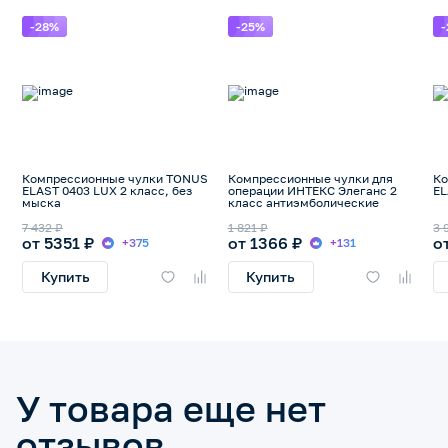
-28%
-25%
Компрессионные чулки TONUS
Компрессионные чулки для
Ко
ELAST 0403 LUX 2 класс, без
операции ИНТЕКС Элеганс 2
EL
мыска
класс антиэмболические
7 432 ₽
1 821 ₽
3 
от 5351 ₽
от 1366 ₽
о
+375
+131
Купить
Купить
У товара еще нет
отзывов