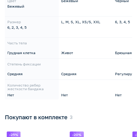
Цвет
Бежевый
Черный
Бежевый
Размер
L, M, S, XL, XS/S, XXL
6, 3, 4, 5
6, 2, 3, 4, 5
Часть тела
Грудная клетка
Живот
Брюшная ст
Степень фиксации
Средняя
Средняя
Регулируем
Количество ребер
жесткости бандажа
Нет
Нет
Нет
Покупают в комплекте
-25%
-20%