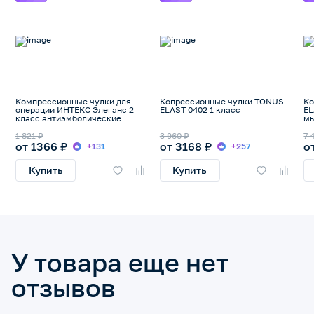
Компрессионные чулки для
Копрессионные чулки TONUS
Ко
операции ИНТЕКС Элеганс 2
ELAST 0402 1 класс
EL
класс антиэмболические
м
1 821 ₽
3 960 ₽
7 
от 1366 ₽
от 3168 ₽
о
+131
+257
Купить
Купить
У товара еще нет
отзывов