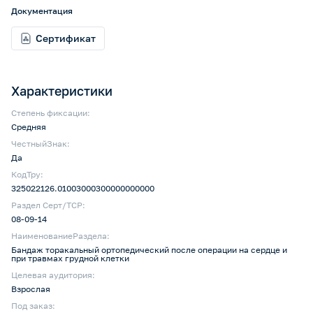
Документация
Сертификат
Характеристики
Степень фиксации:
Средняя
ЧестныйЗнак:
Да
КодТру:
325022126.01003000300000000000
Раздел Серт/ТСР:
08-09-14
НаименованиеРаздела:
Бандаж торакальный ортопедический после операции на сердце и
при травмах грудной клетки
Целевая аудитория:
Взрослая
Под заказ: