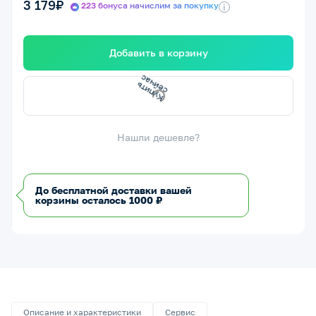
3 179₽
223 бонуса начислим за покупку
i
Добавить в корзину
К
у
п
и
т
ь
с
е
й
ч
а
с
Нашли дешевле?
До бесплатной доставки вашей
корзины осталось 1000 ₽
Описание и характеристики
Сервис