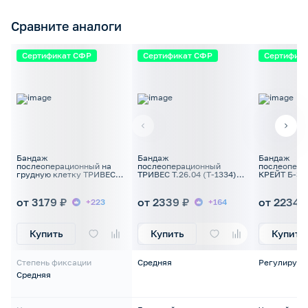
Сравните аналоги
Сертификат СФР
Сертификат СФР
Сертифик
Бандаж
Бандаж
Бандаж
послеоперационный на
послеоперационный
послеопера
грудную клетку ТРИВЕС
ТРИВЕС Т.26.04 (Т-1334)
КРЕЙТ Б-33
Т.23.09 (1339) мужской
на брюшную стенку
брюшую пол
от 3179 ₽
от 2339 ₽
от 2234 
+223
+164
Купить
Купить
Купить
Степень фиксации
Средняя
Регулируем
Средняя