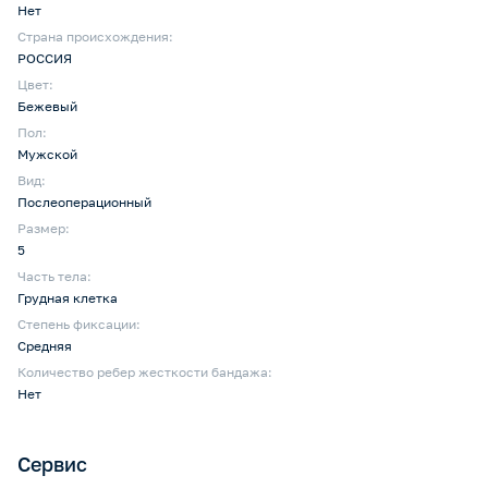
Нет
Страна происхождения:
РОССИЯ
Цвет:
Бежевый
Пол:
Мужской
Вид:
Послеоперационный
Размер:
5
Часть тела:
Грудная клетка
Степень фиксации:
Средняя
Количество ребер жесткости бандажа:
Нет
Сервис