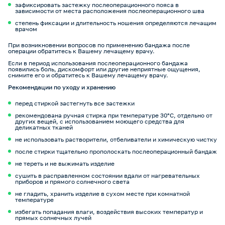
зафиксировать застежку послеоперационного пояса в
зависимости от места расположения послеоперационного шва
степень фиксации и длительность ношения определяются лечащим
врачом
При возникновении вопросов по применению бандажа после
операции обратитесь к Вашему лечащему врачу.
Если в период использования послеоперационного бандажа
появились боль, дискомфорт или другие неприятные ощущения,
снимите его и обратитесь к Вашему лечащему врачу.
Рекомендации по уходу и хранению
перед стиркой застегнуть все застежки
рекомендована ручная стирка при температуре 30°С, отдельно от
других вещей, с использованием моющего средства для
деликатных тканей
не использовать растворители, отбеливатели и химическую чистку
после стирки тщательно прополоскать послеоперационный бандаж
не тереть и не выжимать изделие
сушить в расправленном состоянии вдали от нагревательных
приборов и прямого солнечного света
не гладить, хранить изделие в сухом месте при комнатной
температуре
избегать попадания влаги, воздействия высоких температур и
прямых солнечных лучей