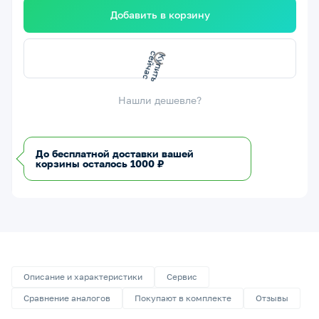
Добавить в корзину
К
у
п
т
ь
с
е
й
ч
а
и
с
Нашли дешевле?
До бесплатной доставки вашей
корзины осталось 1000 ₽
Описание и характеристики
Сервис
Сравнение аналогов
Покупают в комплекте
Отзывы