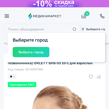
0
Выберите горо
Выберите город
Главная
Ортопедические изделия
Ортопедические бандажи и корсе
Выбрать город
Воротник Шанца (бандаж на шейный отдел
позвоночника) ORLETT БН6-53 10-1 для взрослых
Код товара: 00-00027861
-
Сертификат СФР