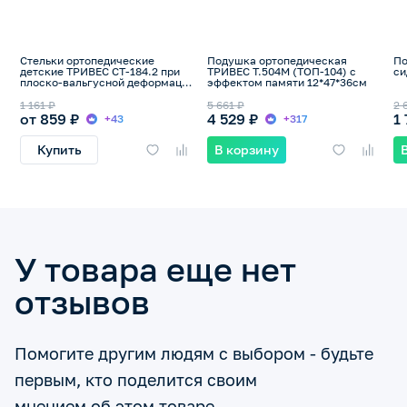
Стельки ортопедические
Подушка ортопедическая
По
детские ТРИВЕС СТ-184.2 при
ТРИВЕС Т.504М (ТОП-104) с
си
плоско-вальгусной деформации
эффектом памяти 12*47*36см
стопы
1 161 ₽
5 661 ₽
2 
от 859 ₽
4 529 ₽
1
+43
+317
Купить
В корзину
У товара еще нет
отзывов
Помогите другим людям с выбором - будьте
первым, кто поделится своим
мнением об этом товаре