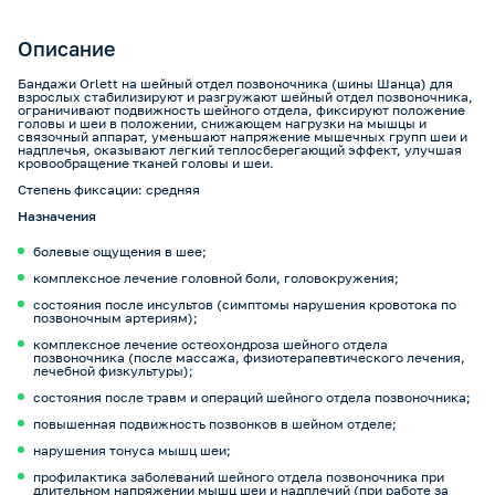
Описание
Бандажи Orlett на шейный отдел позвоночника (шины Шанца) для
взрослых стабилизируют и разгружают шейный отдел позвоночника,
ограничивают подвижность шейного отдела, фиксируют положение
головы и шеи в положении, снижающем нагрузки на мышцы и
связочный аппарат, уменьшают напряжение мышечных групп шеи и
надплечья, оказывают легкий теплосберегающий эффект, улучшая
кровообращение тканей головы и шеи.
Степень фиксации: средняя
Назначения
болевые ощущения в шее;
комплексное лечение головной боли, головокружения;
состояния после инсультов (симптомы нарушения кровотока по
позвоночным артериям);
комплексное лечение остеохондроза шейного отдела
позвоночника (после массажа, физиотерапевтического лечения,
лечебной физкультуры);
состояния после травм и операций шейного отдела позвоночника;
повышенная подвижность позвонков в шейном отделе;
нарушения тонуса мышц шеи;
профилактика заболеваний шейного отдела позвоночника при
длительном напряжении мышц шеи и надплечий (при работе за