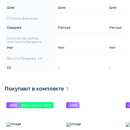
Шея
Шея
Шея
Степень фиксации
Средняя
Легкая
Легкая
Количество ребер
жесткости бандажа
Нет
Нет
Нет
Высота бандажа, см
10
-
-
Покупают в комплекте
-26%
Сертификат СФР
-20%