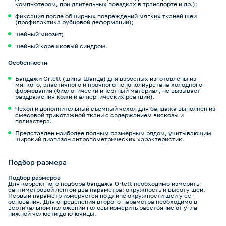
компьютером, при длительных поездках в транспорте и др.);
фиксация после обширных повреждений мягких тканей шеи
(профилактика рубцовой деформации);
шейный миозит;
шейный корешковый синдром.
Особенности
Бандажи Orlett (шины Шанца) для взрослых изготовлены из
мягкого, эластичного и прочного пенополиуретана холодного
формования (биологически инертный материал, не вызывает
раздражения кожи и аллергических реакций).
Чехол и дополнительный съемный чехол для бандажа выполнен из
смесовой трикотажной ткани с содержанием вискозы и
полиэстера.
Представлен наиболее полным размерным рядом, учитывающим
широкий диапазон антропометрических характеристик.
Подбор размера
Подбор размеров
Для корректного подбора бандажа Orlett необходимо измерить
сантиметровой лентой два параметра: окружность и высоту шеи.
Первый параметр измеряется по длине окружности шеи у ее
основания. Для определения второго параметра необходимо в
вертикальном положении головы измерить расстояние от угла
нижней челюсти до ключицы.