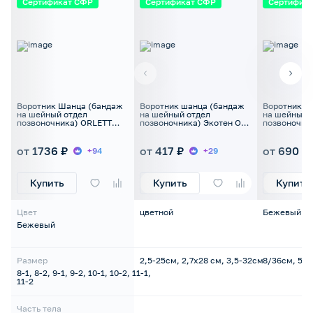
Сертификат СФР
Сертификат СФР
Сертифик
Воротник Шанца (бандаж
Воротник шанца (бандаж
Воротник Ш
на шейный отдел
на шейный отдел
на шейный 
позвоночника) ORLETT
позвоночника) Экотен ОВ
позвоночни
БН6-53 для взрослых
для новорожденных
для детей
от 1736 ₽
от 417 ₽
от 690 ₽
+94
+29
Купить
Купить
Купить
Цвет
цветной
Бежевый
Бежевый
Размер
2,5-25см, 2,7х28 см, 3,5-32см
8/36см, 5/
8-1, 8-2, 9-1, 9-2, 10-1, 10-2, 11-1,
11-2
Часть тела