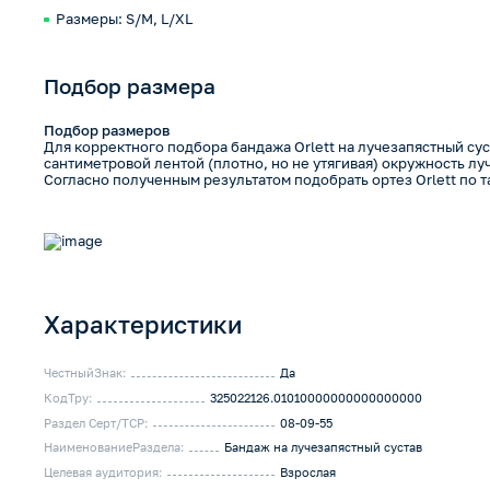
Размеры: S/M, L/XL
Подбор размера
Подбор размеров
Для корректного подбора бандажа Orlett на лучезапястный су
сантиметровой лентой (плотно, но не утягивая) окружность лу
Согласно полученным результатом подобрать ортез Orlett по 
Характеристики
ЧестныйЗнак:
Да
КодТру:
325022126.01010000000000000000
Раздел Серт/ТСР:
08-09-55
НаименованиеРаздела:
Бандаж на лучезапястный сустав
Целевая аудитория:
Взрослая