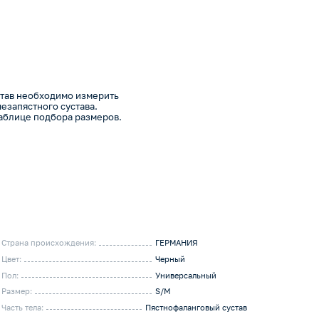
став необходимо измерить
чезапястного сустава.
таблице подбора размеров.
Страна происхождения:
ГЕРМАНИЯ
Цвет:
Черный
Пол:
Универсальный
Размер:
S/M
Часть тела:
Пястнофаланговый сустав