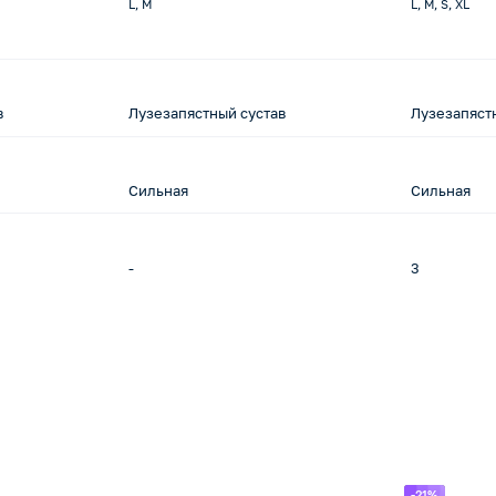
L, M
L, M, S, XL
в
Лузезапястный сустав
Лузезапяст
Сильная
Сильная
-
3
-21%