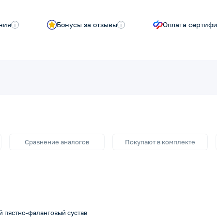
ния
i
Бонусы за отзывы
i
Оплата сертиф
Сравнение аналогов
Покупают в комплекте
й пястно-фаланговый сустав