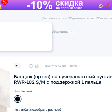
Доставка и оплата
Гарантия и сервис
Покупате
лог
Акции
ажи на лучезапястный сустав
-
Код товара: 00-00027866
Бандаж (ортез) на лучезапястный суста
RWR-102 S/M с поддержкой 1 пальца
Цвет:
Черный
Как подобрать размер?
Размер