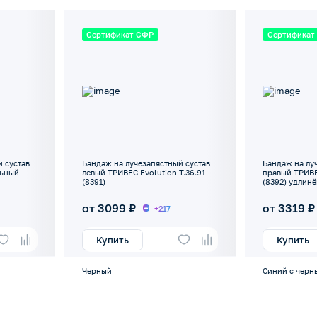
Сертификат СФР
Сертификат
 сустав
Бандаж на лучезапястный сустав
Бандаж на лу
льный
левый ТРИВЕС Evolution Т.36.91
правый ТРИВЕ
(8391)
(8392) удлин
от 3099 ₽
от 3319 ₽
+217
Купить
Купить
Черный
Синий с черн