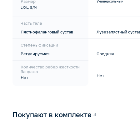
Размер
Универсальный
L/XL, S/M
Часть тела
Пястнофаланговый сустав
Лузезапястный суста
Степень фиксации
Регулируемая
Средняя
Количество ребер жесткости
бандажа
Нет
Нет
Покупают в комплекте