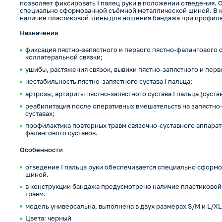
позволяет фиксировать I палец руки в положении отведения.
специально сформованной съёмной металлической шиной. В 
наличие пластиковой шины для ношения бандажа при профила
Назначения
фиксация пястно-запястного и первого пястно-фалангового 
коллатеральной связки;
ушибы, растяжения связок, вывихи пястно-запястного и перв
нестабильность пястно-запястного сустава I пальца;
артрозы, артириты пястно-запястного сустава I пальца (суста
реабилитация после оперативных вмешательств на запястно-
суставах;
профилактика повторных травм связочно-суставного аппарата
фалангового суставов.
Особенности
отведение I пальца руки обеспечивается специально сформ
шиной.
в конструкции бандажа предусмотрено наличие пластиково
травм.
модель универсальна, выполнена в двух размерах S/M и L/XL
Цвета: черный