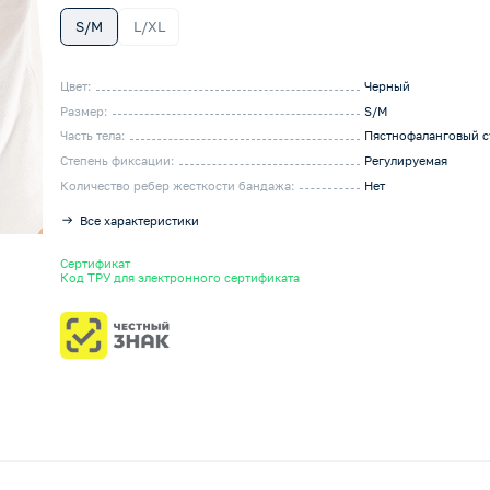
S/M
L/XL
Цвет:
Черный
Размер:
S/M
Часть тела:
Пястнофаланговый с
Степень фиксации:
Регулируемая
Количество ребер жесткости бандажа:
Нет
Все характеристики
Сертификат
Код ТРУ для электронного сертификата