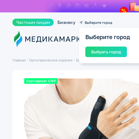
Частным лицам
Бизнесу
Выберите город
Выберите город
Ката
Выбрать город
Главная
Ортопедические изделия
Бандажи и ортезы на суставы
Банд
Сертификат СФР