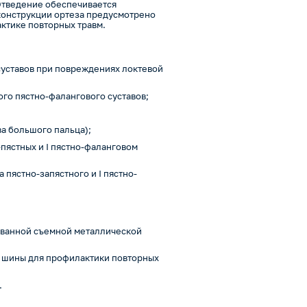
 Отведение обеспечивается
конструкции ортеза предусмотрено
ктике повторных травм.
суставов при повреждениях локтевой
ого пястно-фалангового суставов;
ва большого пальца);
пястных и I пястно-фаланговом
 пястно-запястного и I пястно-
ованной съемной металлической
й шины для профилактики повторных
.