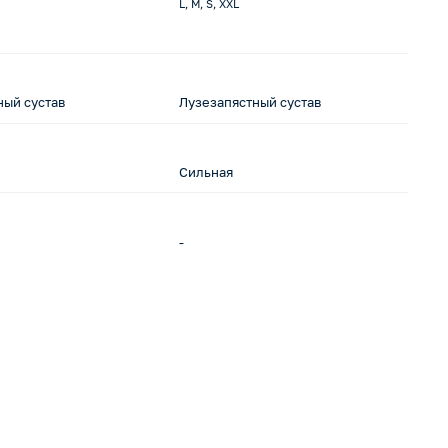
L, M, S, XXL
L,
ный сустав
Лузезапястный сустав
Лу
Сильная
С
-
-