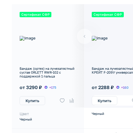
Сертификат СФР
Сертификат СФР
Бандаж (ортез) на лучезапястный
Бандаж на лучезапястный
сустав ORLETT RWR-102 с
КРЕЙТ F-209У универса
поддержкой 1 пальца
от 3290 ₽
от 2288 ₽
+175
+160
Купить
Купить
Цвет
Черный
Черный