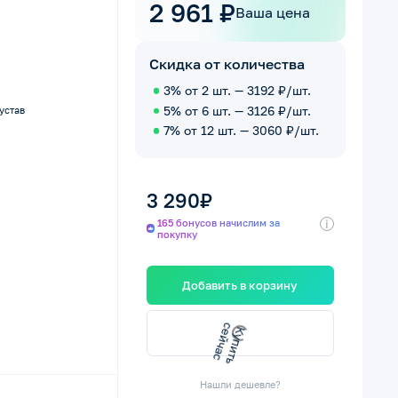
2 961 ₽
Ваша цена
Скидка от количества
3% от 2 шт. — 3192 ₽/шт.
5% от 6 шт. — 3126 ₽/шт.
устав
7% от 12 шт. — 3060 ₽/шт.
3 290₽
i
165 бонусов начислим за
покупку
Добавить в корзину
с
с
К
у
п
и
т
ь
е
й
ч
а
Нашли дешевле?