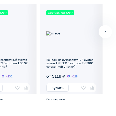
 СФР
Сертификат СФР
С
чезапястный сустав
Бандаж на лучезапястный сустав
Ба
С Evolution Т.36.92
левый ТРИВЕС Evolution Т-8381С
пр
ённый
со съемной стяжкой
(8
от 3119 ₽
о
+232
+218
Купить
ым
Серо-черный
Че