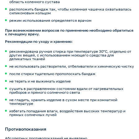
область коленного сустава
расположить бандаж так, чтобы коленная чашечка охватывалась
силиконовым кольцом
режим использования определяется врачом
При возникновении вопросов по применению необходимо обратиться
к лечащему врачу.
Рекомендации по уходу и хранению:
рекомендована ручная стирка при температуре 30°C, отдельно от
других вещей, с использованием моющего средства для
деликатных тканей
не использовать растворители, отбеливатели и химическую чистку
после стирки тщательно прополоскать бандаж
не тереть и не выжимать изделие
сушить в расправленном состоянии вдали от нагревательных
приборов и прямого солнечного света
не гладить, хранить изделие в сухом месте при комнатной
температуре
избегать попадания влаги, воздействия высоких температур и
прямых солнечных лучей
Противопоказания
Абсолютных противопоказаний не выявлено.