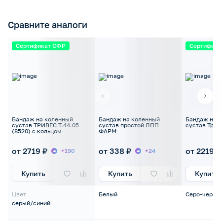
Сравните аналоги
Сертификат СФР
Сертифик
Бандаж на коленный
Бандаж на коленный
Бандаж на 
сустав ТРИВЕС Т.44.05
сустав простой ЛПП
сустав Трив
(8520) с кольцом
ФАРМ
от 2719 ₽
от 338 ₽
от 2219 ₽
+190
+24
Купить
Купить
Купить
Цвет
Белый
Серо-черны
серый/синий