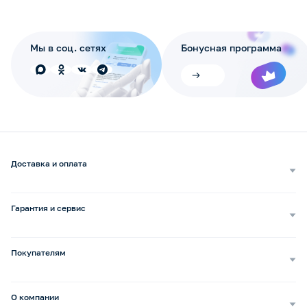
Мы в соц. сетях
Бонусная программа
Доставка и оплата
Самовывоз
Доставка курьером
Гарантия и сервис
Доставка транспортной компанией
Сопровождение обращений
Способы оплаты
Ремонт и услуги
Покупателям
Возврат и обмен
Бизнесу
Сервисные центры
Оптовым покупателям
Бонусная программа b2b
Сервисные центры по России
О компании