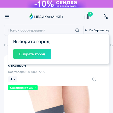
0
Выберите горо
Выберите город
Главная
Ортопедические изделия
Бандажи и ортезы на суставы
Б
Выбрать город
Бандаж на коленный сустав ТРИВЕС Т.44.05 (8520) M
с кольцом
Код товара: 00-00027269
-
Сертификат СФР