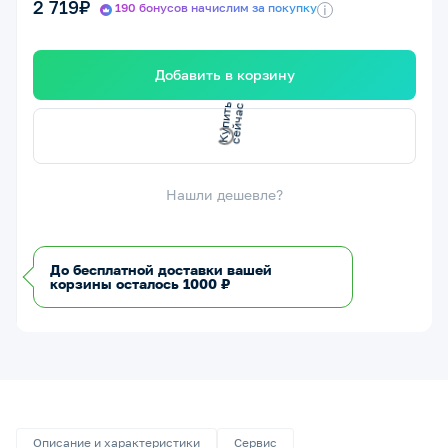
2 719₽
190 бонусов начислим за покупку
i
Добавить в корзину
с
с
К
у
п
и
т
ь
е
й
ч
а
Нашли дешевле?
До бесплатной доставки вашей
корзины осталось 1000 ₽
Описание и характеристики
Сервис