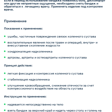
Если в период использования бандажа появились боль, дискомфорт
или другие неприятные ощущения, необходимо снять бандаж и
обратиться к лечащему врачу. Применять изделие под контролем
врача.
Применение
Показания к применению:
ушибы, частичные повреждения связок коленного сустава
воспалительные явления после травм и операций, внутри– и
внесуставное скопление жидкости
хондромаляция надколенника
артрозы, артриты и остеоартриты коленного сустава
Принцип действия:
легкая фиксация и компрессия коленного сустава
стабилизация надколенника
улучшение кровообращения, снижение отечности за счет
компрессионного воздействия на область сустава
Инструкция по применению:
надевается непосредственно на тело
взять бандаж за верхний край и надеть через стопу и голень на