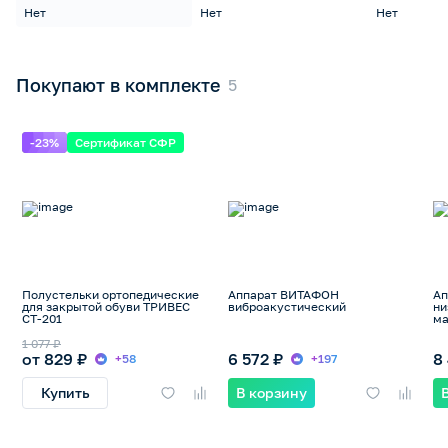
Нет
Нет
Нет
Покупают в комплекте
-23%
Сертификат СФР
Полустельки ортопедические
Аппарат ВИТАФОН
Ап
для закрытой обуви ТРИВЕС
виброакустический
ни
СТ-201
ма
1 077 ₽
от 829 ₽
6 572 ₽
8
+58
+197
Купить
В корзину