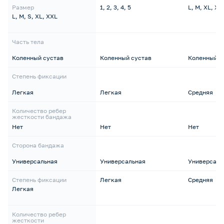
Размер
1, 2, 3, 4, 5
L, M, XL, XX
L, M, S, XL, XXL
Часть тела
Коленный сустав
Коленный сустав
Коленный с
Степень фиксации
Легкая
Легкая
Средняя
Количество ребер
жесткости бандажа
Нет
Нет
Нет
Сторона бандажа
Универсальная
Универсальная
Универсаль
Степень фиксации
Легкая
Средняя
Легкая
Количество ребер
жесткости