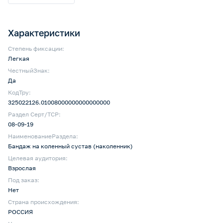
Характеристики
Степень фиксации:
Легкая
ЧестныйЗнак:
Да
КодТру:
325022126.01008000000000000000
Раздел Серт/ТСР:
08-09-19
НаименованиеРаздела:
Бандаж на коленный сустав (наколенник)
Целевая аудитория:
Взрослая
Под заказ:
Нет
Страна происхождения:
РОССИЯ