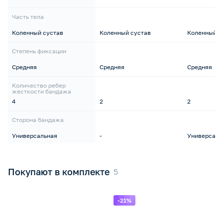
Часть тела
Коленный сустав
Коленный сустав
Коленный с
Степень фиксации
Средняя
Средняя
Средняя
Количество ребер
жесткости бандажа
4
2
2
Сторона бандажа
Универсальная
-
Универсаль
Покупают в комплекте
-21%