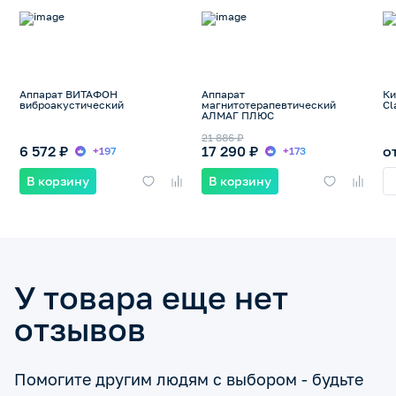
Аппарат ВИТАФОН
Аппарат
Ки
виброакустический
магнитотерапевтический
Cl
АЛМАГ ПЛЮС
21 886 ₽
6 572 ₽
17 290 ₽
о
+197
+173
В корзину
В корзину
У товара еще нет
отзывов
Помогите другим людям с выбором - будьте