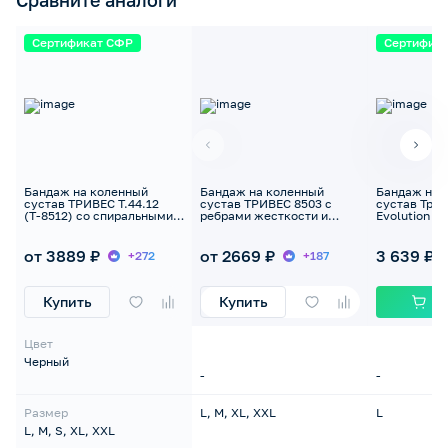
Сравните аналоги
Сертификат СФР
Сертифик
Бандаж на коленный
Бандаж на коленный
Бандаж на 
сустав ТРИВЕС Т.44.12
сустав ТРИВЕС 8503 с
сустав Трив
(Т-8512) со спиральными
ребрами жесткости и
Evolution L
ребрами жесткости
кольцом
от 3889 ₽
от 2669 ₽
3 639 ₽
+272
+187
Купить
Купить
Цвет
Черный
-
-
Размер
L, M, XL, XXL
L
L, M, S, XL, XXL