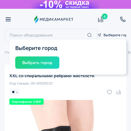
0
Выберите горо
Выберите город
Главная
Ортопедические изделия
Бандажи и ортезы на суставы
Б
Выбрать город
Бандаж на коленный сустав ТРИВЕС Т.44.12 (Т-8512)
XXL со спиральными ребрами жесткости
Код товара: 00-00035232
-
Сертификат СФР