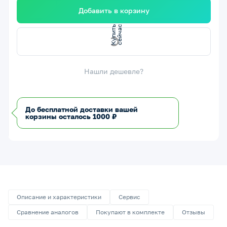
Добавить в корзину
с
с
К
у
п
и
т
ь
е
й
ч
а
Нашли дешевле?
До бесплатной доставки вашей
корзины осталось 1000 ₽
Описание и характеристики
Сервис
Сравнение аналогов
Покупают в комплекте
Отзывы