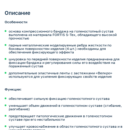
Описание
Особенности
основа компрессионного бандажа на голеностопный сустав
выполнена из материала FORTIS S-Tex, обладающего высокой
прочностью
парные металлические моделируемые ребра жесткости по
боковым поверхностям изделия (4 шт.) необходимы для
обеспечения фиксирующего эффекта
шнуровка по передней поверхности изделия предназначена для
фиксации бандажа и регулирования силы его воздействия на
пораженный сустав
дополнительные эластичные ленты с застежками «Велкро»
используются для усиления фиксирующих свойств изделия
Функции:
обеспечивает сильную фиксацию голеностопного сустава
уменьшает объем движений в голеностопном суставе (сгибание,
разгибание)
предотвращает патологические движения в голеностопном
суставе при его нестабильности
улучшает кровоснабжение в области голеностопного сустава и в
нижней трети голени