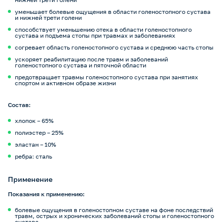
уменьшает болевые ощущения в области голеностопного сустава
и нижней трети голени
способствует уменьшению отека в области голеностопного
сустава и подъема стопы при травмах и заболеваниях
согревает область голеностопного сустава и среднюю часть стопы
ускоряет реабилитацию после травм и заболеваний
голеностопного сустава и пяточной области
предотвращает травмы голеностопного сустава при занятиях
спортом и активном образе жизни
Состав:
хлопок – 65%
полиэстер – 25%
эластан – 10%
ребра: сталь
Применение
Показания к применению:
болевые ощущения в голеностопном суставе на фоне последствий
травм, острых и хронических заболеваний стопы и голеностопного
сустава