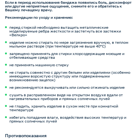
Если в период использования бандажа появились боль, дискомфорт
или другие неприятные ощущения, снимите его и обратитесь к
Вашему лечащему врачу.
Рекомендации по уходу и хранению:
перед стиркой необходимо вытащить металлические
моделируемые ребра жесткости и застегнуть все застежки
«Велкро»
изделие можно стирать по мере загрязнения вручную, в теплом
мыльном растворе (при температуре не выше 40°С)
запрещено применять для стирки хлорсодержащие моющие и
отбеливающие средства
не применять машинную стирку
не стирать совместно с другим бельем или изделиями (особенно
имеющими ворсистую структуру или подверженными
возникновению зацепок)
не рекомендуется выкручивать или сильно отжимать изделие
сушить в расправленном виде на открытом воздухе вдали от
нагревательных приборов и прямых солнечных лучей
не гладить, хранить изделие в сухом месте при комнатной
температуре
избегать попадания влаги, воздействия высоких температур и
прямых солнечных лучей
Противопоказания