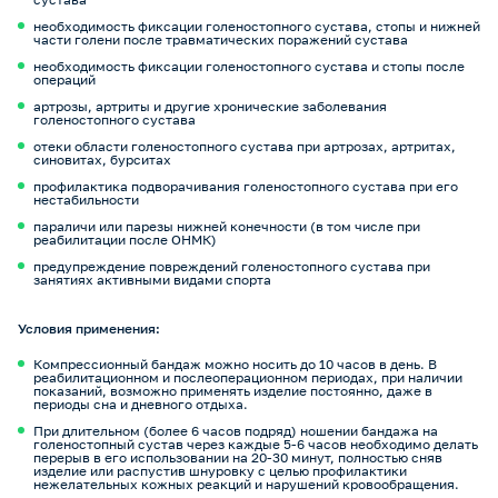
необходимость фиксации голеностопного сустава, стопы и нижней
части голени после травматических поражений сустава
необходимость фиксации голеностопного сустава и стопы после
операций
артрозы, артриты и другие хронические заболевания
голеностопного сустава
отеки области голеностопного сустава при артрозах, артритах,
синовитах, бурситах
профилактика подворачивания голеностопного сустава при его
нестабильности
параличи или парезы нижней конечности (в том числе при
реабилитации после ОНМК)
предупреждение повреждений голеностопного сустава при
занятиях активными видами спорта
Условия применения:
Компрессионный бандаж можно носить до 10 часов в день. В
реабилитационном и послеоперационном периодах, при наличии
показаний, возможно применять изделие постоянно, даже в
периоды сна и дневного отдыха.
При длительном (более 6 часов подряд) ношении бандажа на
голеностопный сустав через каждые 5-6 часов необходимо делать
перерыв в его использовании на 20-30 минут, полностью сняв
изделие или распустив шнуровку с целью профилактики
нежелательных кожных реакций и нарушений кровообращения.