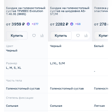
Бандаж на голеностопный
Бандаж на голеностопный
Повязка дл
сустав ТРИВЕС Evolution
сустав на шнуровке AS-
эластичная
Т.46.91 (8691)
ST/M
от 3959 ₽
от 2282 ₽
от 278 ₽
+277
+68
Купить
Купить
Купить
Цвет
Черный
Белый
Черный
Размер
L/XL, S/M
L, M, S, XL
-
Часть тела
Голеностопный сустав
Голеностопный сустав
Голеностоп
Степень фиксации
Сильная
Сильная
Легкая