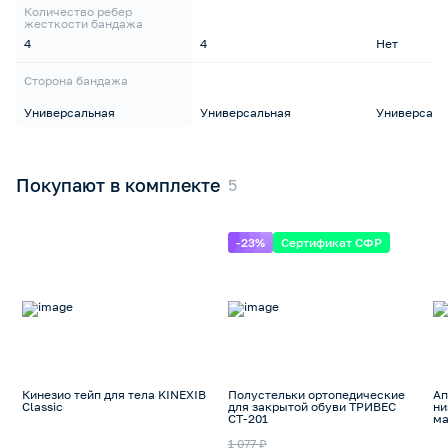
Количество ребер
жесткости бандажа
4
4
Нет
Сторона бандажа
Универсальная
Универсальная
Универсаль
Покупают в комплекте
-23%
Сертификат СФР
Кинезио тейп для тела KINEXIB
Полустельки ортопедические
Ап
Classic
для закрытой обуви ТРИВЕС
ни
СТ-201
ма
1 077 ₽