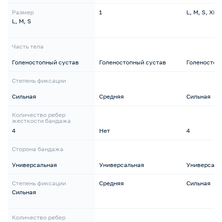
Размер
1
L, M, S, XL
L, M, S
Часть тела
Голеностопный сустав
Голеностопный сустав
Голеностоп
Степень фиксации
Сильная
Средняя
Сильная
Количество ребер
жесткости бандажа
4
Нет
4
Сторона бандажа
Универсальная
Универсальная
Универсаль
Степень фиксации
Средняя
Сильная
Сильная
Количество ребер