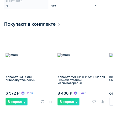
жесткости
4
Нет
4
Покупают в комплекте
Аппарат ВИТАФОН
Аппарат МАГНИТЕР АМТ-02 для
Ки
виброакустический
низкочастотной
Cl
магнитотерапии
6 572 ₽
8 400 ₽
о
+197
+420
В корзину
В корзину