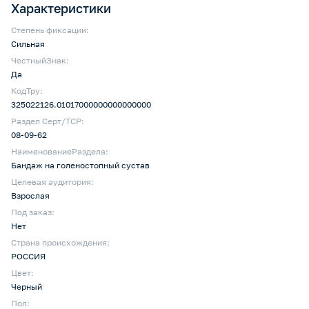
Характеристики
Степень фиксации:
Сильная
ЧестныйЗнак:
Да
КодТру:
325022126.01017000000000000000
Раздел Серт/ТСР:
08-09-62
НаименованиеРаздела:
Бандаж на голеностопный сустав
Целевая аудитория:
Взрослая
Под заказ:
Нет
Страна происхождения:
РОССИЯ
Цвет:
Черный
Пол: