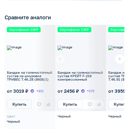
Сравните аналоги
Сертификат СФР
Сертификат СФР
Сертифик
Бандаж на голеностопный
Бандаж на голеностопный
Бандаж на 
сустав на шнуровке
сустав КРЕЙТ F-218
сустав ТРИВ
ТРИВЕС Т.46.28 (8608/1)
компрессионный
Т.46.91 (869
от 3019 ₽
от 2456 ₽
от 3959 
+211
+172
Купить
Купить
Купить
Цвет
Черный
Черный
Черный