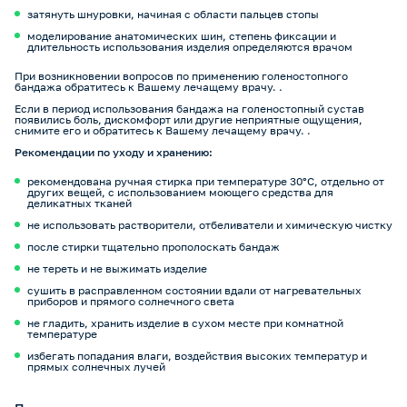
затянуть шнуровки, начиная с области пальцев стопы
моделирование анатомических шин, степень фиксации и
длительность использования изделия определяются врачом
При возникновении вопросов по применению голеностопного
бандажа обратитесь к Вашему лечащему врачу. .
Если в период использования бандажа на голеностопный сустав
появились боль, дискомфорт или другие неприятные ощущения,
снимите его и обратитесь к Вашему лечащему врачу. .
Рекомендации по уходу и хранению:
рекомендована ручная стирка при температуре 30°C, отдельно от
других вещей, с использованием моющего средства для
деликатных тканей
не использовать растворители, отбеливатели и химическую чистку
после стирки тщательно прополоскать бандаж
не тереть и не выжимать изделие
сушить в расправленном состоянии вдали от нагревательных
приборов и прямого солнечного света
не гладить, хранить изделие в сухом месте при комнатной
температуре
избегать попадания влаги, воздействия высоких температур и
прямых солнечных лучей