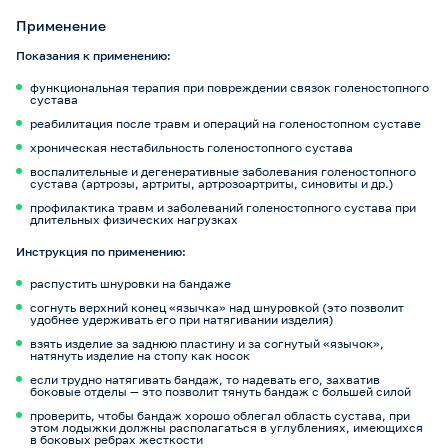
Применение
Показания к применению:
функциональная терапия при повреждении связок голеностопного
сустава
реабилитация после травм и операций на голеностопном суставе
хроническая нестабильность голеностопного сустава
воспалительные и дегенеративные заболевания голеностопного
сустава (артрозы, артриты, артрозоартриты, синовиты и др.)
профилактика травм и заболеваний голеностопного сустава при
длительных физических нагрузках
Инструкция по применению:
распустить шнуровки на бандаже
согнуть верхний конец «язычка» над шнуровкой (это позволит
удобнее удерживать его при натягивании изделия)
взять изделие за заднюю пластину и за согнутый «язычок»,
натянуть изделие на стопу как носок
если трудно натягивать бандаж, то надевать его, захватив
боковые отделы — это позволит тянуть бандаж с большей силой
проверить, чтобы бандаж хорошо облегал область сустава, при
этом лодыжки должны располагаться в углублениях, имеющихся
в боковых ребрах жесткости