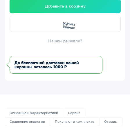
Добавить в корзину
с
К
у
п
и
т
ь
с
е
й
ч
а
Нашли дешевле?
До бесплатной доставки вашей
корзины осталось 1000 ₽
Описание и характеристики
Сервис
Сравнение аналогов
Покупают в комплекте
Отзывы