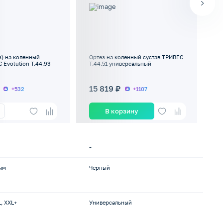
з) на коленный
Ортез на коленный сустав ТРИВЕС
Ор
 Evolution Т.44.93
Т.44.51 универсальный
RK
15 819 ₽
о
+532
+1107
В корзину
По
-
ым
Черный
Че
L, XXL+
Универсальный
-