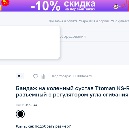
Доставка и оплата
Гарантия и сервис
Покупате
лог
Акции
ажи и ортезы на коленный сустав
-
Код товара: 00-00041459
Бандаж на коленный сустав Ttoman KS-R
разъемный с регулятором угла сгибания
Цвет:
Черный
Как подобрать размер?
Размер