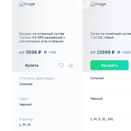
Бандаж на коленный сустав
Ортез на коленный суст
Ttoman KS-RPA разъемный с
Т.44.52L левый
регулятором угла сгибания
от 5696 ₽
от 15999 ₽
+320
+1120
Купить
Заказать
Степень фиксации
Сильная
Сильная
Цвет
Черный
Черный
Размер
L, M, S, XL, XXL
L, M, XL