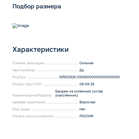
Подбор размера
Характеристики
Степень фиксации:
Сильная
ЧестныйЗнак:
Да
КодТру:
325022126.01008000000000000000
Раздел Серт/ТСР:
08-09-19
Бандаж на коленный сустав
НаименованиеРаздела:
(наколенник)
Целевая аудитория:
Взрослая
Под заказ:
Нет
Страна происхождения:
РОССИЯ