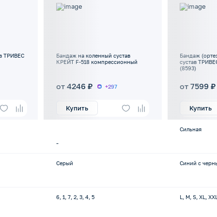
ав ТРИВЕС
Бандаж на коленный сустав
Бандаж (орте
КРЕЙТ F-518 компрессионный
сустав ТРИВЕС
(8593)
от 4246 ₽
от 7599 ₽
+297
Купить
Купить
Сильная
-
Серый
Синий с черн
6, 1, 7, 2, 3, 4, 5
L, M, S, XL, XX