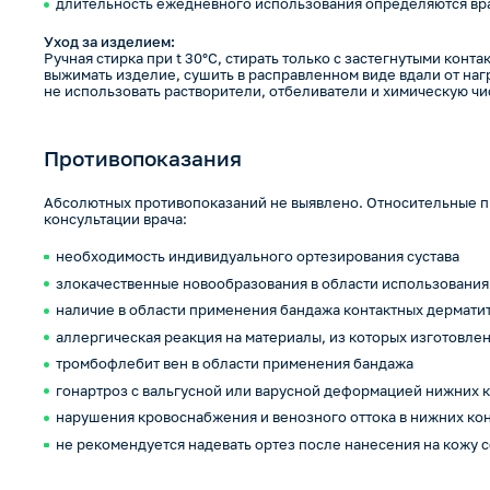
длительность ежедневного использования определяются вр
Уход за изделием:
Ручная стирка при t 30°С, стирать только с застегнутыми конта
выжимать изделие, сушить в расправленном виде вдали от наг
не использовать растворители, отбеливатели и химическую чи
Противопоказания
Абсолютных противопоказаний не выявлено. Относительные п
консультации врача:
необходимость индивидуального ортезирования сустава
злокачественные новообразования в области использования
наличие в области применения бандажа контактных дермати
аллергическая реакция на материалы, из которых изготовле
тромбофлебит вен в области применения бандажа
гонартроз с вальгусной или варусной деформацией нижних 
нарушения кровоснабжения и венозного оттока в нижних ко
не рекомендуется надевать ортез после нанесения на кожу 