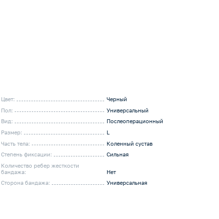
Цвет:
Черный
Пол:
Универсальный
Вид:
Послеоперационный
Размер:
L
Часть тела:
Коленный сустав
Степень фиксации:
Сильная
Количество ребер жесткости
бандажа:
Нет
Сторона бандажа:
Универсальная