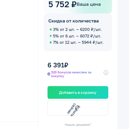
5 752 ₽
Ваша цена
Скидка от количества
3% от 2 шт. — 6200 ₽/шт.
5% от 6 шт. — 6072 ₽/шт.
7% от 12 шт. — 5944 ₽/шт.
6 391₽
i
320 бонусов начислим за
покупку
Добавить в корзину
с
с
К
у
п
и
т
ь
е
й
ч
а
Нашли дешевле?