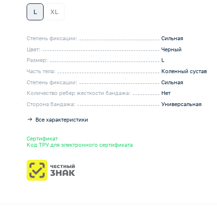
L
XL
Степень фиксации:
Сильная
Цвет:
Черный
Размер:
L
Часть тела:
Коленный сустав
Степень фиксации:
Сильная
Количество ребер жесткости бандажа:
Нет
Сторона бандажа:
Универсальная
Все характеристики
Сертификат
Код ТРУ для электронного сертификата