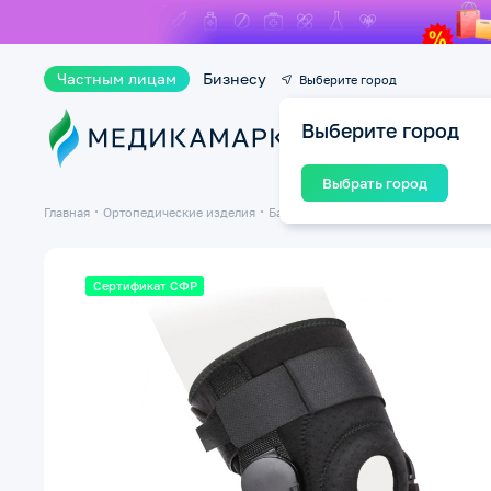
Частным лицам
Бизнесу
Выберите город
Выберите город
Ката
Выбрать город
Главная
Ортопедические изделия
Бандажи и ортезы на суставы
Банд
Сертификат СФР