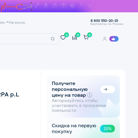
8 800 550–20–15
лям
Магазины
Бесплатно по России
0
0
0
Получите
персональную
PA р.L
цену на товар
i
Авторизуйтесь чтобы
участвовать в программе
лояльности
Скидка на первую
10%
покупку