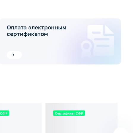
Оплата электронным
сертификатом
 СФР
Сертификат СФР
С