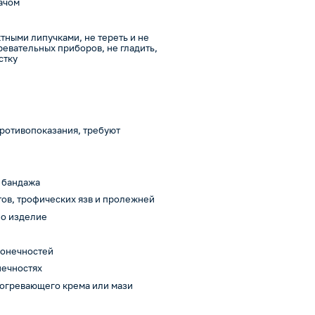
ачом
ктными липучками, не тереть и не
ревательных приборов, не гладить,
стку
ротивопоказания, требуют
 бандажа
тов, трофических язв и пролежней
но изделие
конечностей
нечностях
согревающего крема или мази