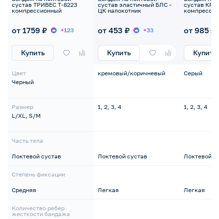
сустав ТРИВЕС Т-8223
сустав эластичный БЛС -
сустав КРЕ
компрессионный
ЦК налокотник
компресси
от 1759 ₽
от 453 ₽
от 985 ₽
+123
+33
Купить
Купить
Купить
Цвет
кремовый/коричневый
Серый
Черный
Размер
1, 2, 3, 4
1, 2, 3, 4
L/XL, S/M
Часть тела
Локтевой сустав
Локтевой сустав
Локтевой с
Степень фиксации
Средняя
Легкая
Легкая
Количество ребер
жесткости бандажа