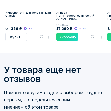
Кинезио тейп для тела KINEXIB
Аппарат
Ап
Classic
магнитотерапевтический
ни
АЛМАГ ПЛЮС
ма
21 886 ₽
от 339 ₽
17 290 ₽
8
+31
+173
Купить
В корзину
У товара еще нет
отзывов
Помогите другим людям с выбором - будьте
первым, кто поделится своим
мнением об этом товаре