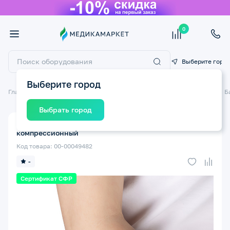
0
Выберите горо
Выберите город
Главная
Ортопедические изделия
Бандажи и ортезы на суставы
Б
Выбрать город
Бандаж на локтевой сустав ТРИВЕС Т-8223 S/M
компрессионный
Код товара: 00-00049482
-
Сертификат СФР