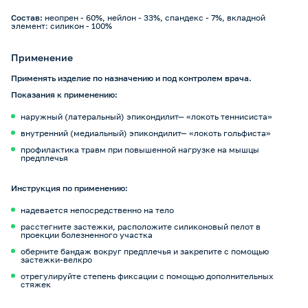
Состав:
неопрен - 60%, нейлон - 33%, спандекс - 7%, вкладной
элемент: силикон - 100%
Применение
Применять изделие по назначению и под контролем врача.
Показания к применению:
наружный (латеральный) эпикондилит— «локоть теннисиста»
внутренний (медиальный) эпикондилит— «локоть гольфиста»
профилактика травм при повышенной нагрузке на мышцы
предплечья
Инструкция по применению:
надевается непосредственно на тело
расстегните застежки, расположите силиконовый пелот в
проекции болезненного участка
оберните бандаж вокруг предплечья и закрепите с помощью
застежки-велкро
отрегулируйте степень фиксации с помощью дополнительных
стяжек