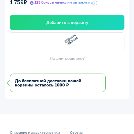
1 759₽
123 бонуса начислим за покупку
i
Добавить в корзину
с
К
у
п
ить с
е
й
ч
а
Нашли дешевле?
До бесплатной доставки вашей
корзины осталось 1000 ₽
Описание и характеристики
Сервис