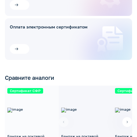
Оплата электронным сертификатом
Сравните аналоги
Сертификат СФР
Сертифик
Бандаж на локтевой
Бандаж на локтевой
Бандаж на 