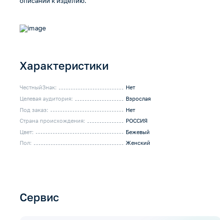
описании к изделию.
Характеристики
ЧестныйЗнак:
Нет
Целевая аудитория:
Взрослая
Под заказ:
Нет
Страна происхождения:
РОССИЯ
Цвет:
Бежевый
Пол:
Женский
Сервис