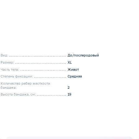
Вид:
До/послеродовый
Размер:
XL
Часть тела:
Живот
Степень фиксации:
Средняя
Количество ребер жесткости
бандажа:
2
Высота бандажа, см:
19