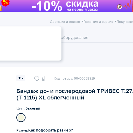
Доставка и оплата
Гарантия и сервис
Покупате
лог
Акции
ых и кормящих мам
-
Код товара: 00-00038919
Бандаж до- и послеродовой ТРИВЕС Т.27
(Т-1115) XL облегченный
Цвет:
Бежевый
Как подобрать размер?
Размер