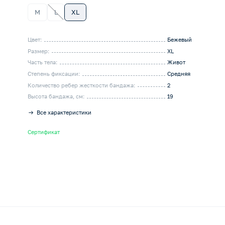
M
L
XL
Цвет:
Бежевый
Размер:
XL
Часть тела:
Живот
Степень фиксации:
Средняя
Количество ребер жесткости бандажа:
2
Высота бандажа, см:
19
Все характеристики
Сертификат