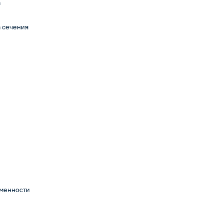
а
 сечения
еменности