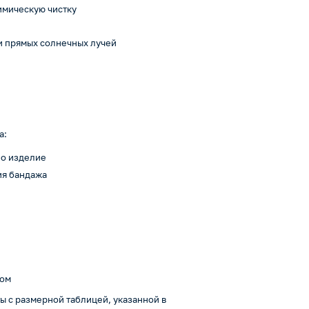
химическую чистку
 и прямых солнечных лучей
а:
но изделие
ия бандажа
том
 с размерной таблицей, указанной в