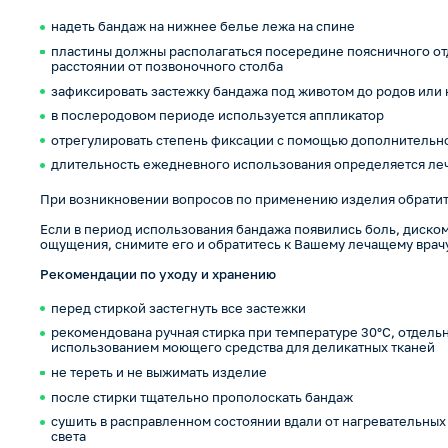
надеть бандаж на нижнее белье лежа на спине
пластины должны располагаться посередине поясничного от
расстоянии от позвоночного столба
зафиксировать застежку бандажа под животом до родов или 
в послеродовом периоде используется аппликатор
отрегулировать степень фиксации с помощью дополнительн
длительность ежедневного использования определяется ле
При возникновении вопросов по применению изделия обратит
Если в период использования бандажа появились боль, диско
ощущения, снимите его и обратитесь к Вашему лечащему врачу
Рекомендации по уходу и хранению
перед стиркой застегнуть все застежки
рекомендована ручная стирка при температуре 30°С, отдельн
использованием моющего средства для деликатных тканей
не тереть и не выжимать изделие
после стирки тщательно прополоскать бандаж
сушить в расправленном состоянии вдали от нагревательных
света