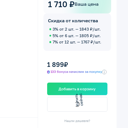
1 710 ₽
Ваша цена
Скидка от количества
3% от 2 шт. — 1843 ₽/шт.
5% от 6 шт. — 1805 ₽/шт.
7% от 12 шт. — 1767 ₽/шт.
1 899₽
i
133 бонуса начислим за покупку
Добавить в корзину
с
К
у
п
и
т
ь
с
е
й
ч
а
Нашли дешевле?