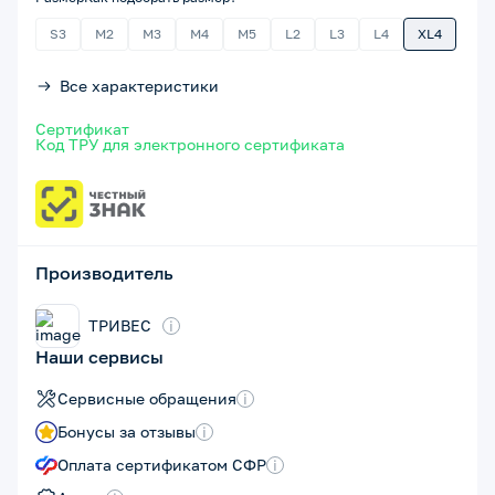
S3
M2
M3
M4
M5
L2
L3
L4
XL4
Все характеристики
Сертификат
Код ТРУ для электронного сертификата
Производитель
ТРИВЕС
i
Наши сервисы
Сервисные обращения
i
Бонусы за отзывы
i
Оплата сертификатом СФР
i