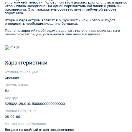
угла нижней челюсти. Голова при этом должна располагаться прямо,
чтобы глаза находились на одной горизонтальной линии с ушными
раковинами. Этот показатель соответствует требуемой высоте
воротника.
Вторым параметром является окружность шеи, который будет
определять необходимую длину бандажа.
После измерений необходимо сравнить полученные результаты с
размерной таблицей, указанной в описании к изделию.
Характеристики
Степень фиксации:
Сильная
ЧестныйЗнак:
Да
КодТру:
325022126.01015000000000000000
Раздел Серт/ТСР:
08-09-60
НаименованиеРаздела:
Бандаж на шейный отдел позвоночника