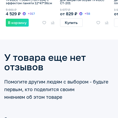
эффектом памяти 12*47*36см
СТ-201
пл
ст
5 661 ₽
1 077 ₽
1 
4 529 ₽
от 829 ₽
о
+317
+58
В корзину
Купить
У товара еще нет
отзывов
Помогите другим людям с выбором - будьте
первым, кто поделится своим
мнением об этом товаре