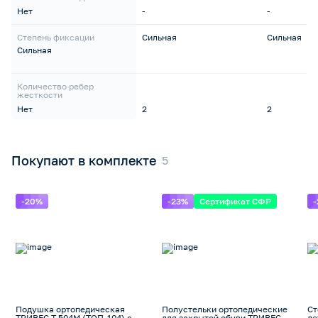
Нет
-
-
Степень фиксации
Сильная
Сильная
Сильная
Количество ребер
жесткости
Нет
2
2
Покупают в комплекте
-20%
-23%
Сертификат СФР
Подушка ортопедическая
Полустельки ортопедические
Ст
ТРИВЕС Т.504М (ТОП-104) с
для закрытой обуви ТРИВЕС
де