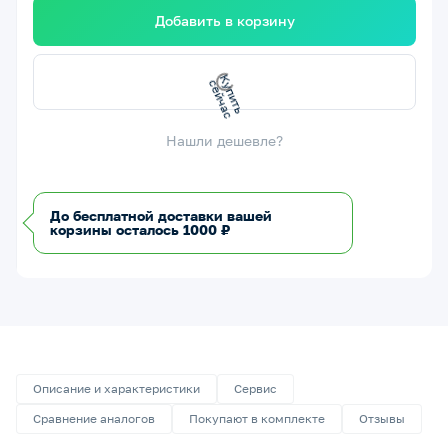
Добавить в корзину
К
у
п
и
ь
с
е
й
ч
а
т
с
Нашли дешевле?
До бесплатной доставки вашей
корзины осталось 1000 ₽
Описание и характеристики
Сервис
Сравнение аналогов
Покупают в комплекте
Отзывы