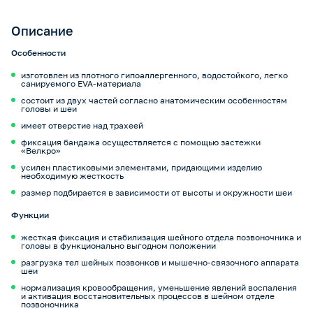
Описание
Особенности
изготовлен из плотного гипоаллергенного, водостойкого, легко
санируемого EVA-материала
состоит из двух частей согласно анатомическим особенностям
головы и шеи
имеет отверстие над трахеей
фиксация бандажа осуществляется с помощью застежки
«Велкро»
усилен пластиковыми элементами, придающими изделию
необходимую жесткость
размер подбирается в зависимости от высоты и окружности шеи
Функции
жесткая фиксация и стабилизация шейного отдела позвоночника и
головы в функционально выгодном положении
разгрузка тел шейных позвонков и мышечно-связочного аппарата
шеи
нормализация кровообращения, уменьшение явлений воспаления
и активация восстановительных процессов в шейном отделе
позвоночника