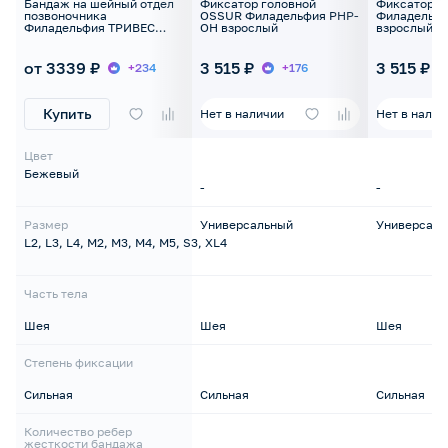
Бандаж на шейный отдел
Фиксатор головной
Фиксатор г
позвоночника
OSSUR Филадельфия PHP-
Филадельфи
Филадельфия ТРИВЕС
OH взрослый
взрослый
Т.51.21 (ТВ-090) для
взрослых
от 3339 ₽
3 515 ₽
3 515 ₽
+234
+176
Купить
Нет в наличии
Нет в налич
Цвет
Бежевый
-
-
Размер
Универсальный
Универсаль
L2, L3, L4, M2, M3, M4, M5, S3, XL4
Часть тела
Шея
Шея
Шея
Степень фиксации
Сильная
Сильная
Сильная
Количество ребер
жесткости бандажа