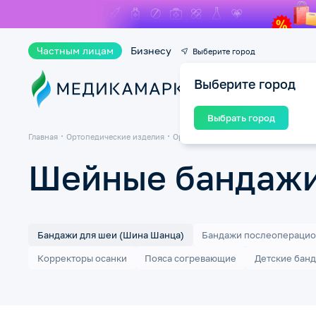
Частным лицам
Бизнесу
Выберите город
Выберите город
Ката
Выбрать город
Главная
Ортопедические изделия
Ортопедические бандажи и корсеты
Шейные бандажи
Бандажи для шеи (Шина Шанца)
Бандажи послеопераци
Корректоры осанки
Пояса согревающие
Детские банд