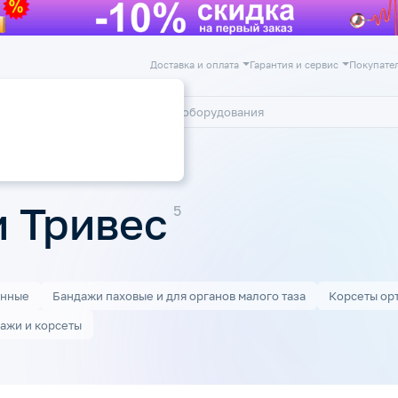
Доставка и оплата
Гарантия и сервис
Покупате
лог
Акции
Бандажи для шеи (Шина Шанца)
 Тривес
онные
Бандажи паховые и для органов малого таза
Корсеты ор
ажи и корсеты