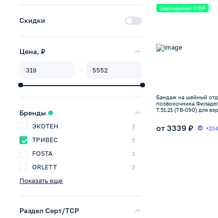
Сертификат СФР
Скидки
Цена, ₽
Бандаж на шейный отд
позвоночника Филаде
Т.51.21 (ТВ-090) для в
Бренды
ЭКОТЕН
от 3339 ₽
3
+23
ТРИВЕС
5
FOSTA
1
ORLETT
2
Показать еще
Раздел Серт/ТСР