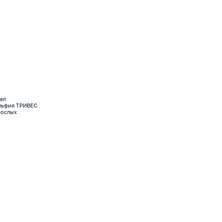
ел
льфия ТРИВЕС
зрослых
4