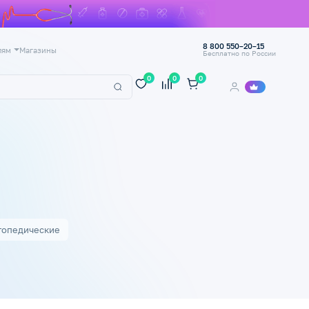
8 800 550–20–15
лям
Магазины
Бесплатно по России
0
0
0
топедические