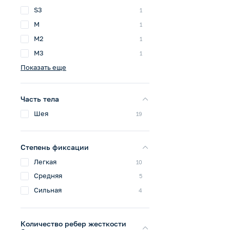
S3
1
M
1
M2
1
M3
1
Показать еще
Часть тела
Шея
19
Степень фиксации
Легкая
10
Средняя
5
Сильная
4
Количество ребер жесткости