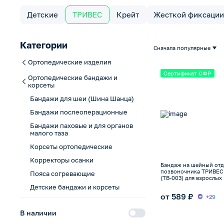
Детские
ТРИВЕС
Крейт
Жесткой фиксаци
Категории
Сначала популярные
Ортопедические изделия
Сертификат СФР
Ортопедические бандажи и
корсеты
Бандажи для шеи (Шина Шанца)
Бандажи послеоперационные
Бандажи паховые и для органов
малого таза
Корсеты ортопедические
Корректоры осанки
Бандаж на шейный отд
позвоночника ТРИВЕС Т
Пояса согревающие
(ТВ-003) для взрослых
Детские бандажи и корсеты
от 589 ₽
+29
В наличии