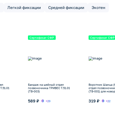
и
Легкой фиксации
Средней фиксации
Экотен
Сертификат СФР
Сертификат СФР
ел
Бандаж на шейный отдел
Воротник Шанца (
.51.01
позвоночника ТРИВЕС Т.51.01
отдел позвоночник
(ТВ-003)
(ТВ-001) для нов
589 ₽
319 ₽
+29
+22