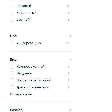
Бежевый
15
Коричневый
1
цветной
1
Пол
Универсальный
19
Вид
Компрессионный
1
Надувной
1
Послеоперационный
1
Трахеостомический
1
Показать еще
Размер