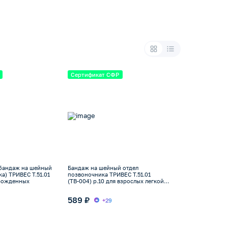
Сертификат СФР
бандаж на шейный
Бандаж на шейный отдел
а) ТРИВЕС Т.51.01
позвоночника ТРИВЕС Т.51.01
орожденных
(ТВ-004) р.10 для взрослых легкой
фиксации
589 ₽
+29