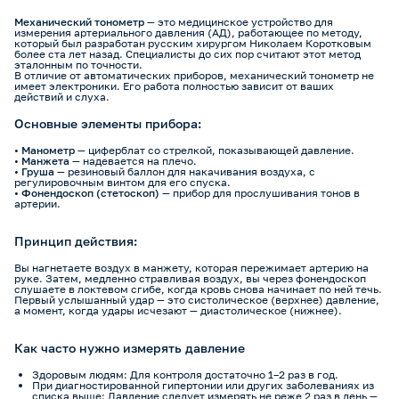
Механический тонометр
— это медицинское устройство для
измерения артериального давления (АД), работающее по методу,
который был разработан русским хирургом Николаем Коротковым
более ста лет назад. Специалисты до сих пор считают этот метод
эталонным по точности.
В отличие от автоматических приборов, механический тонометр не
имеет электроники. Его работа полностью зависит от ваших
действий и слуха.
Основные элементы прибора:
•
Манометр
— циферблат со стрелкой, показывающей давление.
•
Манжета
— надевается на плечо.
•
Груша
— резиновый баллон для накачивания воздуха, с
регулировочным винтом для его спуска.
•
Фонендоскоп (стетоскоп)
— прибор для прослушивания тонов в
артерии.
Принцип действия:
Вы нагнетаете воздух в манжету, которая пережимает артерию на
руке. Затем, медленно стравливая воздух, вы через фонендоскоп
слушаете в локтевом сгибе, когда кровь снова начинает по ней течь.
Первый услышанный удар — это систолическое (верхнее) давление,
а момент, когда удары исчезают — диастолическое (нижнее).
Как часто нужно измерять давление
Здоровым людям: Для контроля достаточно 1–2 раз в год.
При диагностированной гипертонии или других заболеваниях из
списка выше: Давление следует измерять не реже 2 раз в день —