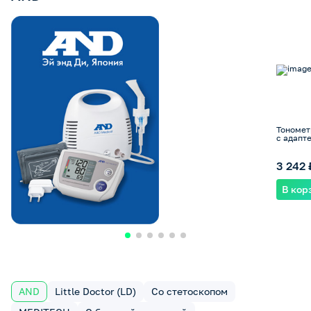
Тономет
с адапт
3 242 
В кор
AND
Little Doctor (LD)
Со стетоскопом